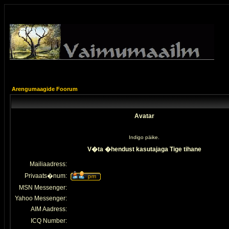
Arengumaagide Foorum
Avatar
Indigo päike.
V�ta �hendust kasutajaga Tige tihane
Mailiaadress:
Privaats�num:
MSN Messenger:
Yahoo Messenger:
AIM Aadress:
ICQ Number: