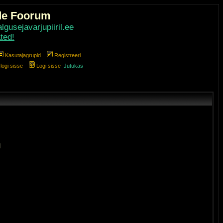
de Foorum
gusejavarjupiiril.ee
ted!
Kasutajagrupid
Registreeri
ogi sisse
Logi sisse
Jutukas
]