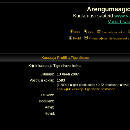
Arengumaagi
Kuula uusi saateid
www.val
Vanad saa
KKK
Otsi
Liikmete nimekiri
Profiil
Privaats�numite lugemiseks l
Kasutaja Profiil :: Tige tihane
K�ik kasutaja Tige tihane kohta
Liitunud:
13 Veeb 2007
Postitusi kokku:
1583
[1.20% k�igist postitustest / 0.22 postitust p�evas
Leia k�ik kasutaja Tige tihane postitused
Asukoht:
Koduleht:
Amet:
Huvid: