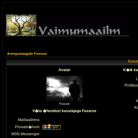
Arengumaagide Foorum
Kasut
Avatar
K�ik ka
L
Postitus
A
Parasiit
K
V�ta �hendust kasutajaga Faxaros
Mailiaadress:
Privaats�num:
MSN Messenger: