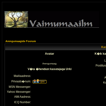
Arengumaagide Foorum
Kas
Avatar
K�ik ka
L
Arengumaag
Postitus
V�ta �hendust kasutajaga Urki
Mailiaadress:
A
Privaats�num:
K
MSN Messenger:
Yahoo Messenger:
AIM Aadress:
ICQ Number: