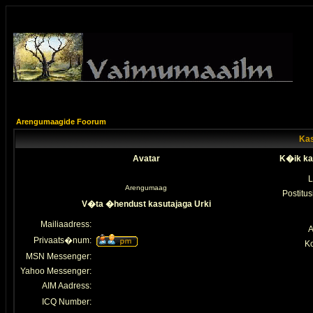
Arengumaagide Foorum
Kas
Avatar
K�ik ka
L
Arengumaag
Postitus
V�ta �hendust kasutajaga Urki
Mailiaadress:
A
Privaats�num:
K
MSN Messenger:
Yahoo Messenger:
AIM Aadress:
ICQ Number: