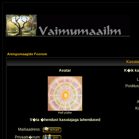
Arengumaagide Foorum
Kasutaj
Avatar
K�ik ka
L
Postitus
A
K
Hall päike
V�ta �hendust kasutajaga lahendused
Mailiaadress:
Privaats�num: