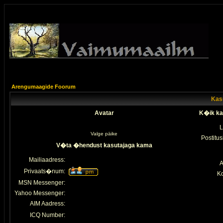
Arengumaagide Foorum
Kasu
Avatar
K�ik ka
L
Valge päike
Postitus
V�ta �hendust kasutajaga kama
Mailiaadress:
A
Privaats�num:
K
MSN Messenger:
Yahoo Messenger:
AIM Aadress:
ICQ Number: