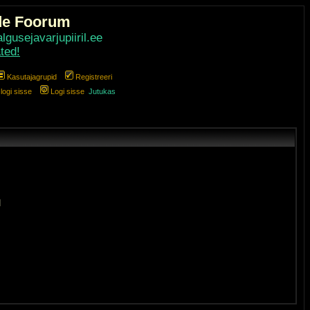
de Foorum
gusejavarjupiiril.ee
ted!
Kasutajagrupid
Registreeri
ogi sisse
Logi sisse
Jutukas
]