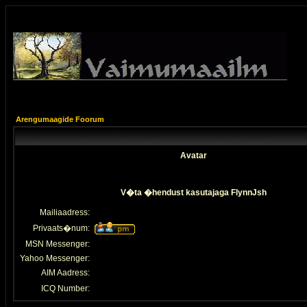
Arengumaagide Foorum
Avatar
V�ta �hendust kasutajaga FlynnJsh
Mailiaadress:
Privaats�num:
MSN Messenger:
Yahoo Messenger:
AIM Aadress:
ICQ Number: