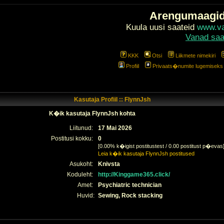
Arengumaagi
Kuula uusi saateid
www.val
Vanad saa
KKK
Otsi
Liikmete nimekiri
Profiil
Privaats�numite lugemiseks l
Kasutaja Profiil :: FlynnJsh
K�ik kasutaja FlynnJsh kohta
Liitunud:
17 Mai 2026
Postitusi kokku:
0
[0.00% k�igist postitustest / 0.00 postitust p�evas
Leia k�ik kasutaja FlynnJsh postitused
Asukoht:
Knivsta
Koduleht:
http://Kinggame365.click/
Amet:
Psychiatric technician
Huvid:
Sewing, Rock stacking