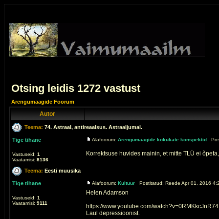
Otsing leidis 1272 vastust
Arengumaagide Foorum
Autor
Teema:
74. Astraal, antireaalsus. Astraaljumal.
Tige tihane
Alafoorum:
Arengumaagide kokukate konspektid
Posti
Korrektsuse huvides mainin, et mitte TLÜ ei õpeta,
Vastuseid:
1
Vaatamisi:
8136
Teema:
Eesti muusika
Tige tihane
Alafoorum:
Kultuur
Postitatud: Reede Apr 01, 2016 4:
Helen Adamson
Vastuseid:
1
Vaatamisi:
9111
https://www.youtube.com/watch?v=0RMKkcJnR74
Laul depressioonist.