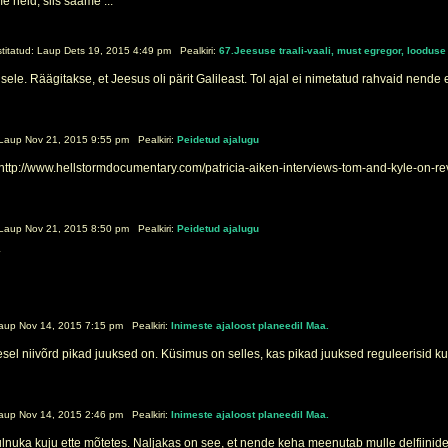
 neid, siis saame ...
itatud: Laup Dets 19, 2015 4:49 pm Pealkiri:
67.Jeesuse traali-vaali, must egregor, loodu
sele. Räägitakse, et Jeesus oli pärit Galileast. Tol ajal ei nimetatud rahvaid nende etn
Laup Nov 21, 2015 9:55 pm Pealkiri:
Peidetud ajalugu
: http://www.hellstormdocumentary.com/patricia-aiken-interviews-tom-and-kyle-on-re
Laup Nov 21, 2015 8:50 pm Pealkiri:
Peidetud ajalugu
.
aup Nov 14, 2015 7:15 pm Pealkiri:
Inimeste ajaloost planeedil Maa.
el niivõrd pikad juuksed on. Küsimus on selles, kas pikad juuksed reguleerisid kunagi
aup Nov 14, 2015 2:46 pm Pealkiri:
Inimeste ajaloost planeedil Maa.
 tulnuka kuju ette mõtetes. Naljakas on see, et nende keha meenutab mulle delfiinide 