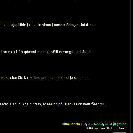
bi tajupiltide ja lisasin sinna juurde mõningast infot, m ...
kui sa võtad tänapäeval inimesel võitluseprogrammi ära, s ...
e, et elumõte kui selline puudub inimestel ja selle as ...
vustanud. Aga tundub, et see nö põlisrahvas on meil tõesti füü ...
Mine lehele
1
,
2
,
3
...
62
,
63
,
64
J�rgmine
K�ik ajad on GMT + 3 Tundi