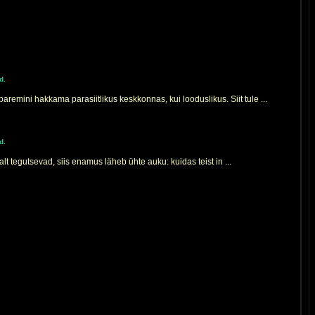
d.
emini hakkama parasiitlikus keskkonnas, kui looduslikus. Siit tule ...
d.
t tegutsevad, siis enamus läheb ühte auku: kuidas teist in ...