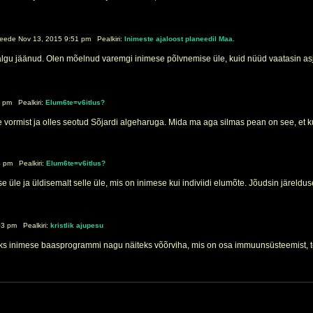
eede Nov 13, 2015 9:51 pm Pealkiri:
Inimeste ajaloost planeedil Maa.
lgu jäänud. Olen mõelnud varemgi inimese põlvnemise üle, kuid nüüd vaatasin asja lä
 pm Pealkiri:
Elum6te=v6itlus?
suse vormist ja olles seotud Sõjardi algeharuga. Mida ma aga silmas pean on see, et 
 pm Pealkiri:
Elum6te=v6itlus?
le ja üldisemalt selle üle, mis on inimese kui indiviidi elumõte. Jõudsin järeldusel
03 pm Pealkiri:
kristlik ajupesu
s inimese baasprogrammi nagu näiteks võõrviha, mis on osa immuunsüsteemist, tead