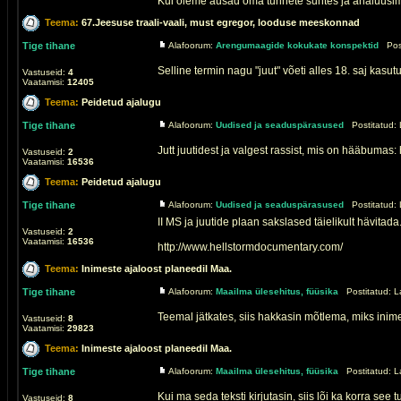
Kui oleme ausad oma tunnete suhtes ja analüüsime
Teema:
67.Jeesuse traali-vaali, must egregor, looduse meeskonnad
Tige tihane
Alafoorum:
Arengumaagide kokukate konspektid
Post
Selline termin nagu "juut" võeti alles 18. saj kasutu
Vastuseid:
4
Vaatamisi:
12405
Teema:
Peidetud ajalugu
Tige tihane
Alafoorum:
Uudised ja seaduspärasused
Postitatud: 
Jutt juutidest ja valgest rassist, mis on hääbumas
Vastuseid:
2
Vaatamisi:
16536
Teema:
Peidetud ajalugu
Tige tihane
Alafoorum:
Uudised ja seaduspärasused
Postitatud: 
II MS ja juutide plaan sakslased täielikult hävitada
Vastuseid:
2
Vaatamisi:
16536
http://www.hellstormdocumentary.com/
Teema:
Inimeste ajaloost planeedil Maa.
Tige tihane
Alafoorum:
Maailma ülesehitus, füüsika
Postitatud: L
Teemal jätkates, siis hakkasin mõtlema, miks inimes
Vastuseid:
8
Vaatamisi:
29823
Teema:
Inimeste ajaloost planeedil Maa.
Tige tihane
Alafoorum:
Maailma ülesehitus, füüsika
Postitatud: L
Kui ma seda teksti kirjutasin, siis lõi ka korra see
Vastuseid:
8