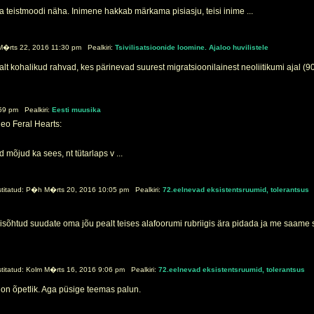
 teistmoodi näha. Inimene hakkab märkama pisiasju, teisi inime ...
M�rts 22, 2016 11:30 pm Pealkiri:
Tsivilisatsioonide loomine. Ajaloo huvilistele
valt kohalikud rahvad, kes pärinevad suurest migratsioonilainest neoliitikumi ajal 
59 pm Pealkiri:
Eesti muusika
deo Feral Hearts:
mõjud ka sees, nt tütarlaps v ...
itatud: P�h M�rts 20, 2016 10:05 pm Pealkiri:
72.eelnevad eksistentsruumid, tolerantsus
isõhtud suudate oma jõu pealt teises alafoorumi rubriigis ära pidada ja me saame sii
itatud: Kolm M�rts 16, 2016 9:06 pm Pealkiri:
72.eelnevad eksistentsruumid, tolerantsus
 on õpetlik. Aga püsige teemas palun.