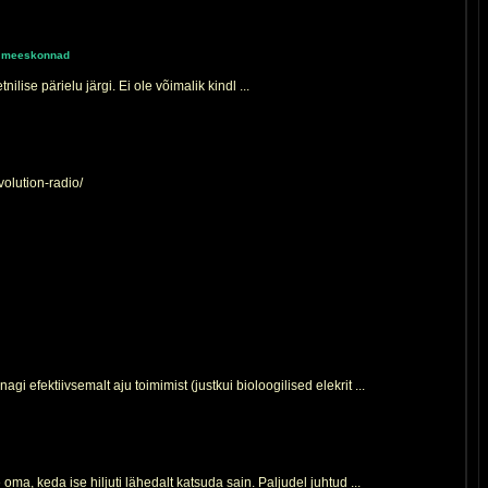
se meeskonnad
ilise pärielu järgi. Ei ole võimalik kindl ...
volution-radio/
 efektiivsemalt aju toimimist (justkui bioloogilised elekrit ...
oma, keda ise hiljuti lähedalt katsuda sain. Paljudel juhtud ...