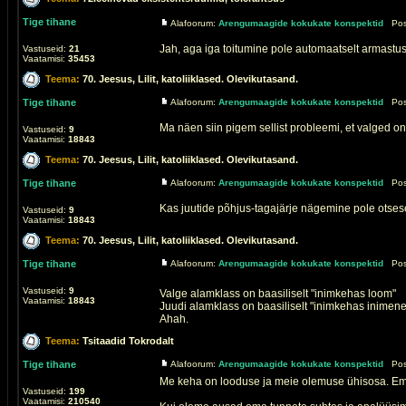
Tige tihane
Alafoorum:
Arengumaagide kokukate konspektid
Post
Jah, aga iga toitumine pole automaatselt armastus.
Vastuseid:
21
Vaatamisi:
35453
Teema:
70. Jeesus, Lilit, katoliiklased. Olevikutasand.
Tige tihane
Alafoorum:
Arengumaagide kokukate konspektid
Post
Ma näen siin pigem sellist probleemi, et valged o
Vastuseid:
9
Vaatamisi:
18843
Teema:
70. Jeesus, Lilit, katoliiklased. Olevikutasand.
Tige tihane
Alafoorum:
Arengumaagide kokukate konspektid
Post
Kas juutide põhjus-tagajärje nägemine pole otsesel
Vastuseid:
9
Vaatamisi:
18843
Teema:
70. Jeesus, Lilit, katoliiklased. Olevikutasand.
Tige tihane
Alafoorum:
Arengumaagide kokukate konspektid
Post
Vastuseid:
9
Valge alamklass on baasiliselt "inimkehas loom"
Vaatamisi:
18843
Juudi alamklass on baasiliselt "inimkehas inimene
Ahah.
Teema:
Tsitaadid Tokrodalt
Tige tihane
Alafoorum:
Arengumaagide kokukate konspektid
Post
Me keha on looduse ja meie olemuse ühisosa. Emo
Vastuseid:
199
Vaatamisi:
210540