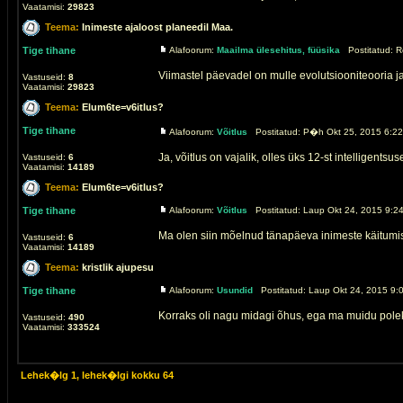
Vaatamisi:
29823
Teema:
Inimeste ajaloost planeedil Maa.
Tige tihane
Alafoorum:
Maailma ülesehitus, füüsika
Postitatud: R
Viimastel päevadel on mulle evolutsiooniteooria ja
Vastuseid:
8
Vaatamisi:
29823
Teema:
Elum6te=v6itlus?
Tige tihane
Alafoorum:
Võitlus
Postitatud: P�h Okt 25, 2015 6:22
Ja, võitlus on vajalik, olles üks 12-st intelligent
Vastuseid:
6
Vaatamisi:
14189
Teema:
Elum6te=v6itlus?
Tige tihane
Alafoorum:
Võitlus
Postitatud: Laup Okt 24, 2015 9:24
Ma olen siin mõelnud tänapäeva inimeste käitumise ü
Vastuseid:
6
Vaatamisi:
14189
Teema:
kristlik ajupesu
Tige tihane
Alafoorum:
Usundid
Postitatud: Laup Okt 24, 2015 9:
Korraks oli nagu midagi õhus, ega ma muidu polek
Vastuseid:
490
Vaatamisi:
333524
Lehek�lg
1
, lehek�lgi kokku
64