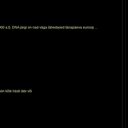
(9000 a.t). DNA järgi on nad väga lähedased tänapäeva euroop ...
n kõik hästi läbi või