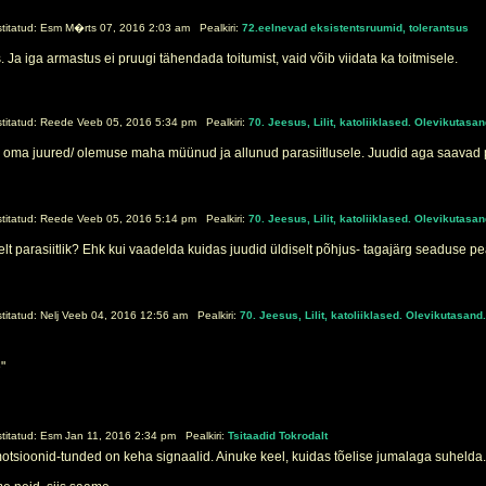
itatud: Esm M�rts 07, 2016 2:03 am Pealkiri:
72.eelnevad eksistentsruumid, tolerantsus
 Ja iga armastus ei pruugi tähendada toitumist, vaid võib viidata ka toitmisele.
itatud: Reede Veeb 05, 2016 5:34 pm Pealkiri:
70. Jeesus, Lilit, katoliiklased. Olevikutasan
n oma juured/ olemuse maha müünud ja allunud parasiitlusele. Juudid aga saavad par
itatud: Reede Veeb 05, 2016 5:14 pm Pealkiri:
70. Jeesus, Lilit, katoliiklased. Olevikutasan
t parasiitlik? Ehk kui vaadelda kuidas juudid üldiselt põhjus- tagajärg seaduse peal
itatud: Nelj Veeb 04, 2016 12:56 am Pealkiri:
70. Jeesus, Lilit, katoliiklased. Olevikutasand.
"
itatud: Esm Jan 11, 2016 2:34 pm Pealkiri:
Tsitaadid Tokrodalt
tsioonid-tunded on keha signaalid. Ainuke keel, kuidas tõelise jumalaga suhelda.