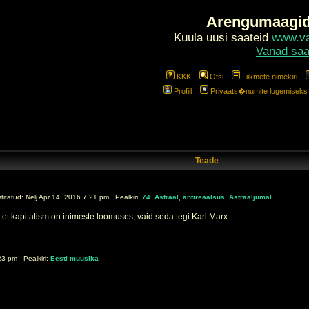
Arengumaagi
Kuula uusi saateid
www.val
Vanad saa
KKK
Otsi
Liikmete nimekiri
Profiil
Privaats�numite lugemiseks l
Teade
tatud: Nelj Apr 14, 2016 7:21 pm Pealkiri:
74. Astraal, antireaalsus. Astraaljumal.
 et kapitalism on inimeste loomuses, vaid seda tegi Karl Marx.
23 pm Pealkiri:
Eesti muusika