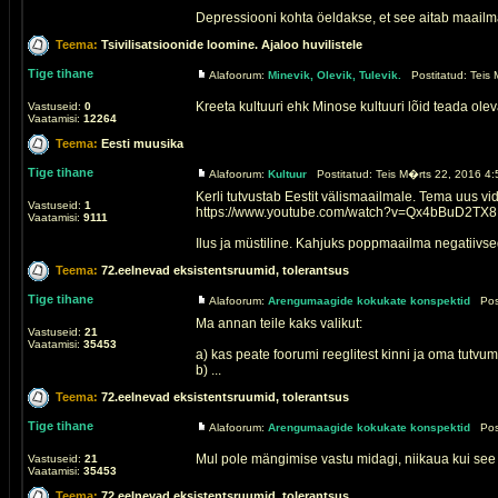
Depressiooni kohta öeldakse, et see aitab maailma
Teema:
Tsivilisatsioonide loomine. Ajaloo huvilistele
Tige tihane
Alafoorum:
Minevik, Olevik, Tulevik.
Postitatud: Teis 
Kreeta kultuuri ehk Minose kultuuri lõid teada ole
Vastuseid:
0
Vaatamisi:
12264
Teema:
Eesti muusika
Tige tihane
Alafoorum:
Kultuur
Postitatud: Teis M�rts 22, 2016 4:
Kerli tutvustab Eestit välismaailmale. Tema uus vi
Vastuseid:
1
https://www.youtube.com/watch?v=Qx4bBuD2TX8
Vaatamisi:
9111
Ilus ja müstiline. Kahjuks poppmaailma negatiivsed 
Teema:
72.eelnevad eksistentsruumid, tolerantsus
Tige tihane
Alafoorum:
Arengumaagide kokukate konspektid
Post
Ma annan teile kaks valikut:
Vastuseid:
21
Vaatamisi:
35453
a) kas peate foorumi reeglitest kinni ja oma tutvum
b) ...
Teema:
72.eelnevad eksistentsruumid, tolerantsus
Tige tihane
Alafoorum:
Arengumaagide kokukate konspektid
Post
Mul pole mängimise vastu midagi, niikaua kui see
Vastuseid:
21
Vaatamisi:
35453
Teema:
72.eelnevad eksistentsruumid, tolerantsus