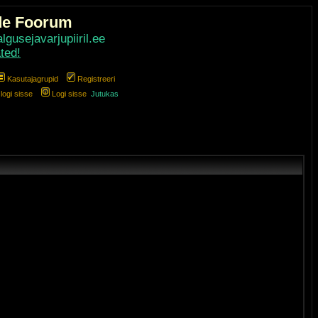
de Foorum
gusejavarjupiiril.ee
ted!
Kasutajagrupid
Registreeri
ogi sisse
Logi sisse
Jutukas