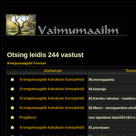
Otsing leidis 244 vastust
Arengumaagide Foorum
Alafoorum
Teema
Arengumaagide kokukate konspektid
85.monogaamia
Arengumaagide kokukate konspektid
84.kirjutaja
Arengumaagide kokukate konspektid
83.Karviku tahukas - maailm
Arengumaagide kokukate konspektid
82.Marss - anorgaaniline elu
Prügikast
test täpitähed öäüõšž€®ß©•±
Arengumaagide kokukate konspektid
81.pooripaev