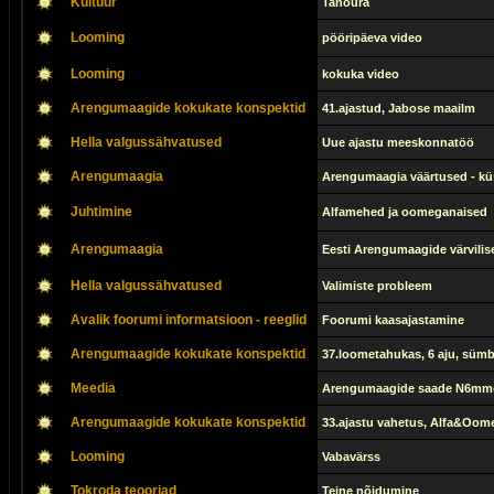
Kultuur
Tanoura
Looming
pööripäeva video
Looming
kokuka video
Arengumaagide kokukate konspektid
41.ajastud, Jabose maailm
Hella valgussähvatused
Uue ajastu meeskonnatöö
Arengumaagia
Arengumaagia väärtused - kü
Juhtimine
Alfamehed ja oomeganaised
Arengumaagia
Eesti Arengumaagide värvilis
Hella valgussähvatused
Valimiste probleem
Avalik foorumi informatsioon - reeglid
Foorumi kaasajastamine
Arengumaagide kokukate konspektid
37.loometahukas, 6 aju, sümb
Meedia
Arengumaagide saade N6mm
Arengumaagide kokukate konspektid
33.ajastu vahetus, Alfa&Oom
Looming
Vabavärss
Tokroda teooriad
Teine nõidumine