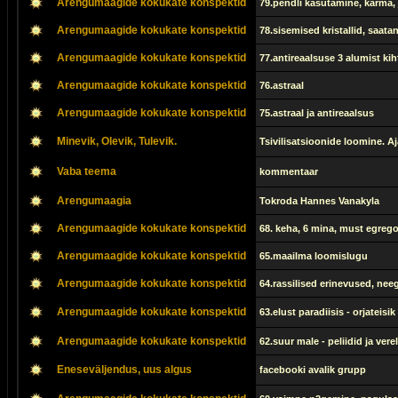
Arengumaagide kokukate konspektid
79.pendli kasutamine, karma,
Arengumaagide kokukate konspektid
78.sisemised kristallid, saa
Arengumaagide kokukate konspektid
77.antireaalsuse 3 alumist kih
Arengumaagide kokukate konspektid
76.astraal
Arengumaagide kokukate konspektid
75.astraal ja antireaalsus
Minevik, Olevik, Tulevik.
Tsivilisatsioonide loomine. Aj
Vaba teema
kommentaar
Arengumaagia
Tokroda Hannes Vanakyla
Arengumaagide kokukate konspektid
68. keha, 6 mina, must egrego
Arengumaagide kokukate konspektid
65.maailma loomislugu
Arengumaagide kokukate konspektid
64.rassilised erinevused, nee
Arengumaagide kokukate konspektid
63.elust paradiisis - orjateis
Arengumaagide kokukate konspektid
62.suur male - peliidid ja verel
Eneseväljendus, uus algus
facebooki avalik grupp