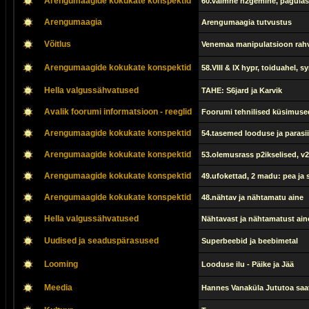
Arengumaagide kokukate konspektid
60.vaimne n2gemine, pagula
Arengumaagia
Arengumaagia tutvustus
Võitlus
Venemaa manipulatsioon rah
Arengumaagide kokukate konspektid
58.VIII & IX hypr, toiduahel, sy
Hella valgussähvatused
TAHE: S6jard ja Karvik
Avalik foorumi informatsioon - reeglid
Foorumi tehnilised küsimuse
Arengumaagide kokukate konspektid
54.tasemed looduse ja parasiit
Arengumaagide kokukate konspektid
53.olemusrass p2ikselised, v2
Arengumaagide kokukate konspektid
49.ufokettad, 2 madu: pea ja
Arengumaagide kokukate konspektid
48.nähtav ja nähtamatu aine
Hella valgussähvatused
Nähtavast ja nähtamatust aines
Uudised ja seaduspärasused
Superbeebid ja beebimetal
Looming
Looduse ilu - Päike ja Jää
Meedia
Hannes Vanaküla Jututoa saat