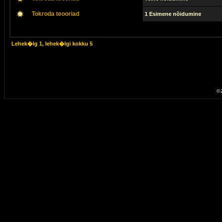
Tokroda teooriad
1 Esimene nõidumine
Lehek�lg
1
, lehek�lgi kokku
5
© 