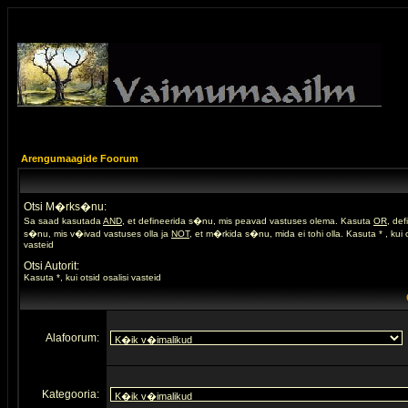
Arengumaagide Foorum
Otsi M�rks�nu:
Sa saad kasutada
AND
, et defineerida s�nu, mis peavad vastuses olema. Kasuta
OR
, de
s�nu, mis v�ivad vastuses olla ja
NOT
, et m�rkida s�nu, mida ei tohi olla. Kasuta * , kui o
vasteid
Otsi Autorit:
Kasuta *, kui otsid osalisi vasteid
Alafoorum:
Kategooria: