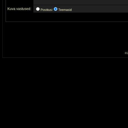
Kuva vastused:
Postitusi
Teemasid
© 