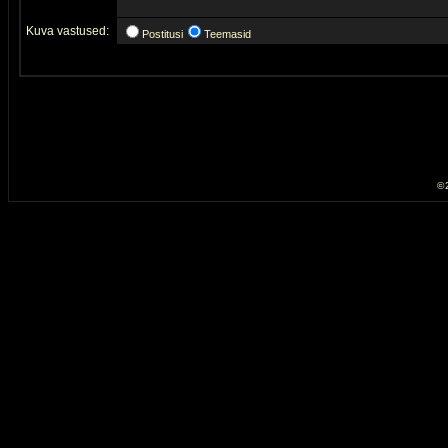
Kuva vastused:
Postitusi
Teemasid
© 