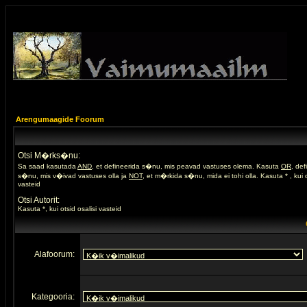
Arengumaagide Foorum
Otsi M�rks�nu:
Sa saad kasutada
AND
, et defineerida s�nu, mis peavad vastuses olema. Kasuta
OR
, de
s�nu, mis v�ivad vastuses olla ja
NOT
, et m�rkida s�nu, mida ei tohi olla. Kasuta * , kui o
vasteid
Otsi Autorit:
Kasuta *, kui otsid osalisi vasteid
Alafoorum:
Kategooria: