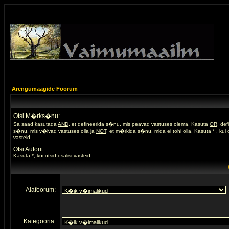
Arengumaagide Foorum
Otsi M�rks�nu:
Sa saad kasutada
AND
, et defineerida s�nu, mis peavad vastuses olema. Kasuta
OR
, de
s�nu, mis v�ivad vastuses olla ja
NOT
, et m�rkida s�nu, mida ei tohi olla. Kasuta * , kui o
vasteid
Otsi Autorit:
Kasuta *, kui otsid osalisi vasteid
Alafoorum:
Kategooria: