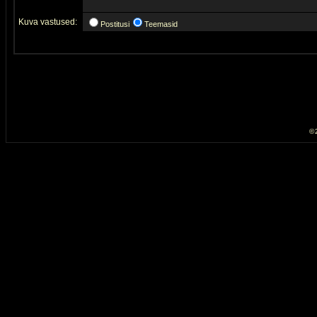
Kuva vastused:
Postitusi
Teemasid
© 