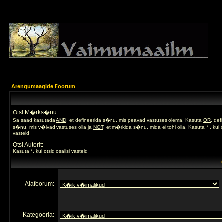
Arengumaagide Foorum
Otsi M�rks�nu:
Sa saad kasutada
AND
, et defineerida s�nu, mis peavad vastuses olema. Kasuta
OR
, de
s�nu, mis v�ivad vastuses olla ja
NOT
, et m�rkida s�nu, mida ei tohi olla. Kasuta * , kui o
vasteid
Otsi Autorit:
Kasuta *, kui otsid osalisi vasteid
Alafoorum:
Kategooria: