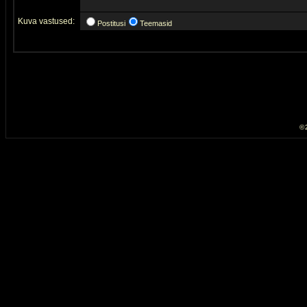
Kuva vastused:
Postitusi
Teemasid
© 