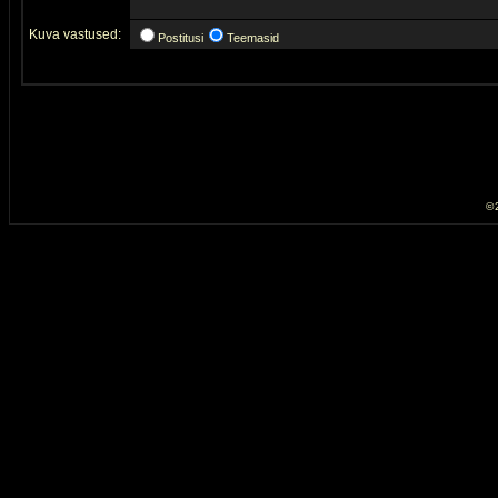
Kuva vastused:
Postitusi
Teemasid
© 