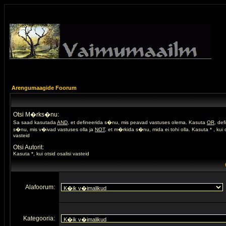
Arengumaagide Foorum
Otsi M�rks�nu:
Sa saad kasutada
AND
, et defineerida s�nu, mis peavad vastuses olema. Kasuta
OR
, de
s�nu, mis v�ivad vastuses olla ja
NOT
, et m�rkida s�nu, mida ei tohi olla. Kasuta * , kui o
vasteid
Otsi Autorit:
Kasuta *, kui otsid osalisi vasteid
Alafoorum:
Kategooria: