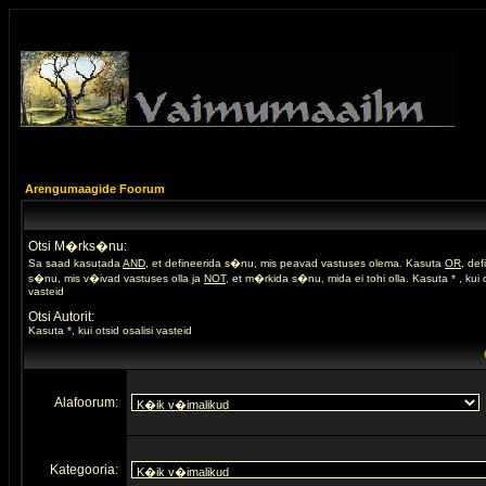
Arengumaagide Foorum
Otsi M�rks�nu:
Sa saad kasutada
AND
, et defineerida s�nu, mis peavad vastuses olema. Kasuta
OR
, de
s�nu, mis v�ivad vastuses olla ja
NOT
, et m�rkida s�nu, mida ei tohi olla. Kasuta * , kui o
vasteid
Otsi Autorit:
Kasuta *, kui otsid osalisi vasteid
Alafoorum:
Kategooria: