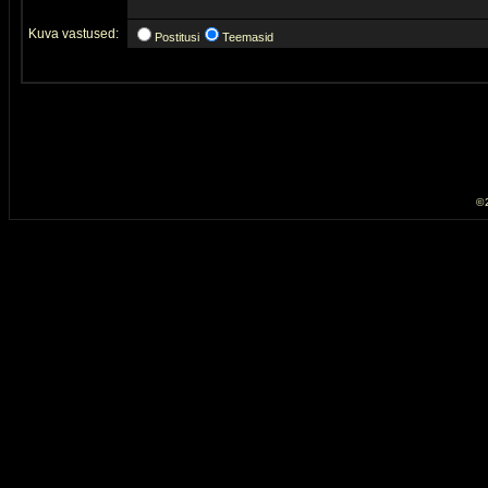
Kuva vastused:
Postitusi
Teemasid
© 