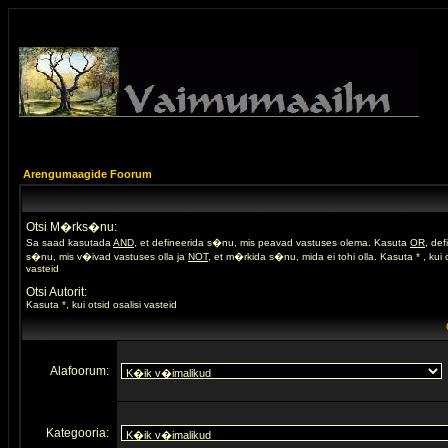
Arengumaagide Foorum
Otsi M�rks�nu:
Sa saad kasutada
AND
, et defineerida s�nu, mis peavad vastuses olema. Kasuta
OR
, de
s�nu, mis v�ivad vastuses olla ja
NOT
, et m�rkida s�nu, mida ei tohi olla. Kasuta * , kui o
vasteid
Otsi Autorit:
Kasuta *, kui otsid osalisi vasteid
Alafoorum:
Kategooria: