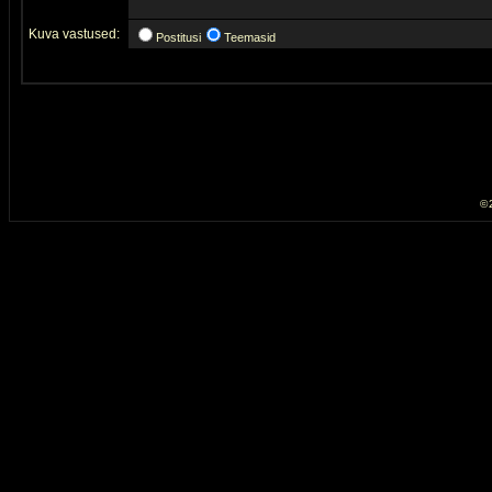
Kuva vastused:
Postitusi
Teemasid
© 