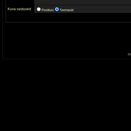
Kuva vastused:
Postitusi
Teemasid
© 