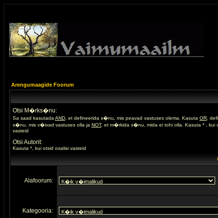
Arengumaagide Foorum
Otsi M�rks�nu:
Sa saad kasutada
AND
, et defineerida s�nu, mis peavad vastuses olema. Kasuta
OR
, de
s�nu, mis v�ivad vastuses olla ja
NOT
, et m�rkida s�nu, mida ei tohi olla. Kasuta * , kui o
vasteid
Otsi Autorit:
Kasuta *, kui otsid osalisi vasteid
Alafoorum:
Kategooria: