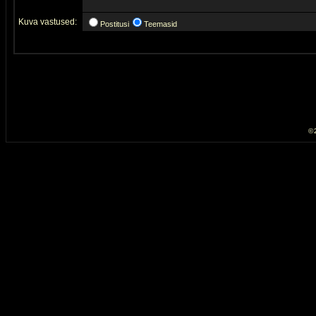
Kuva vastused:
Postitusi
Teemasid
© 