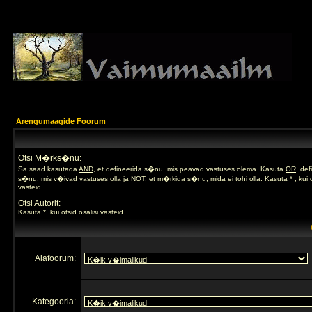
Arengumaagide Foorum
Otsi M�rks�nu:
Sa saad kasutada
AND
, et defineerida s�nu, mis peavad vastuses olema. Kasuta
OR
, de
s�nu, mis v�ivad vastuses olla ja
NOT
, et m�rkida s�nu, mida ei tohi olla. Kasuta * , kui o
vasteid
Otsi Autorit:
Kasuta *, kui otsid osalisi vasteid
Alafoorum:
Kategooria: