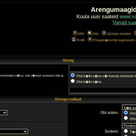
Arengumaagi
Kuula uusi saateid
www.val
Vanad saa
KKK
Otsi
Liikmete nimekiri
Profiil
Privaats�numite lugemiseks l
Otsing
fineerimaks s�nu, mis v�ivad vastuses olla ja
Otsi k�iki s�nu v�i kasuta sisestust n
Otsi k�iki s�nu
Otsingu valikud
Otsi alates:
Otsi
Otsi 
Sorteeri:
T�u