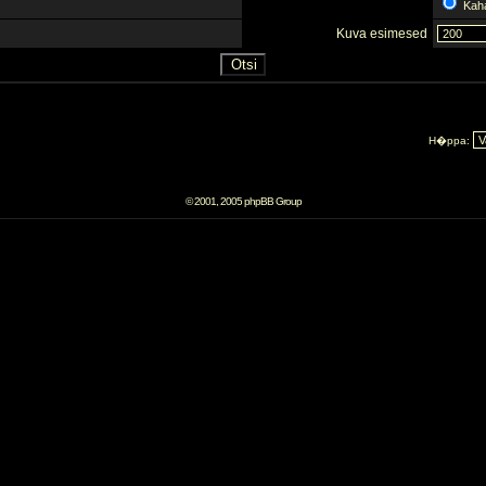
Kah
Kuva esimesed
H�ppa:
© 2001, 2005 phpBB Group