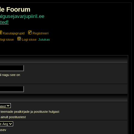
de Foorum
gusejavarjupiiril.ee
ted!
Kasutajagrupid
Registreeri
ogi sisse
Logi sisse
Jutukas
ii nagu see on
 teemade pealkirjade ja postituste hulgast
ainult postitustest
sev