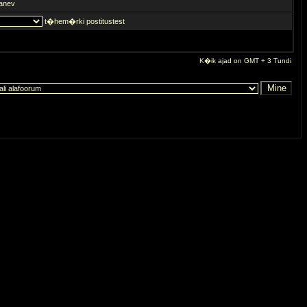
anev
t�hem�rki postitustest
K�ik ajad on GMT + 3 Tundi