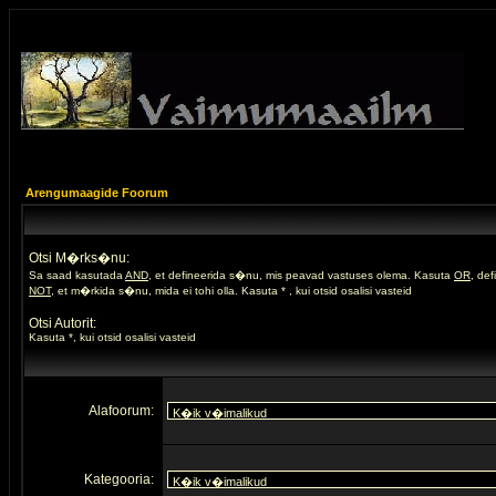
Arengumaagide Foorum
Otsi M�rks�nu:
Sa saad kasutada
AND
, et defineerida s�nu, mis peavad vastuses olema. Kasuta
OR
, de
NOT
, et m�rkida s�nu, mida ei tohi olla. Kasuta * , kui otsid osalisi vasteid
Otsi Autorit:
Kasuta *, kui otsid osalisi vasteid
Alafoorum:
Kategooria: