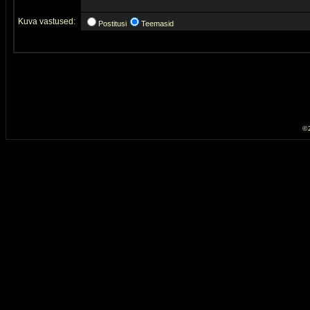
Kuva vastused:
Postitusi
Teemasid
© 