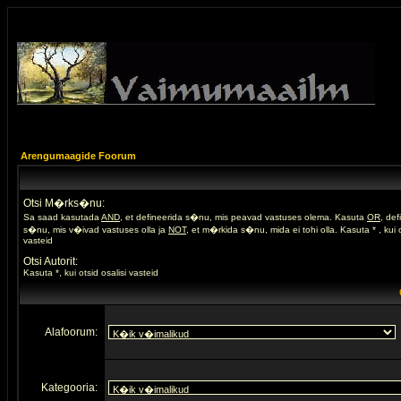
Arengumaagide Foorum
Otsi M�rks�nu:
Sa saad kasutada
AND
, et defineerida s�nu, mis peavad vastuses olema. Kasuta
OR
, de
s�nu, mis v�ivad vastuses olla ja
NOT
, et m�rkida s�nu, mida ei tohi olla. Kasuta * , kui o
vasteid
Otsi Autorit:
Kasuta *, kui otsid osalisi vasteid
Alafoorum:
Kategooria: