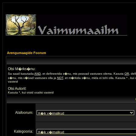
Arengumaagide Foorum
Otsi M�rks�nu:
Sa saad kasutada
AND
, et defineerida s�nu, mis peavad vastuses olema. Kasuta
OR
, de
s�nu, mis v�ivad vastuses olla ja
NOT
, et m�rkida s�nu, mida ei tohi olla. Kasuta * , kui o
vasteid
Otsi Autorit:
Kasuta *, kui otsid osalisi vasteid
Alafoorum:
Kategooria: