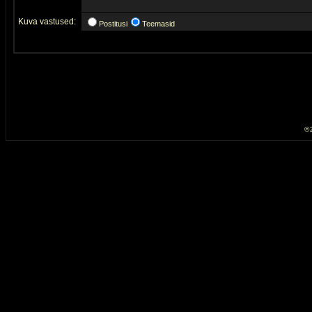
Kuva vastused:
Postitusi
Teemasid
© 