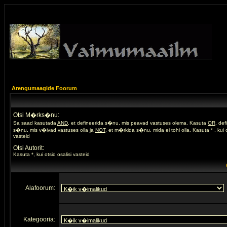
Arengumaagide Foorum
Otsi M�rks�nu:
Sa saad kasutada
AND
, et defineerida s�nu, mis peavad vastuses olema. Kasuta
OR
, de
s�nu, mis v�ivad vastuses olla ja
NOT
, et m�rkida s�nu, mida ei tohi olla. Kasuta * , kui o
vasteid
Otsi Autorit:
Kasuta *, kui otsid osalisi vasteid
Alafoorum:
Kategooria: