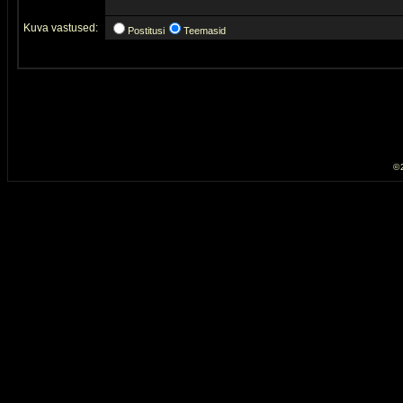
Kuva vastused:
Postitusi
Teemasid
© 