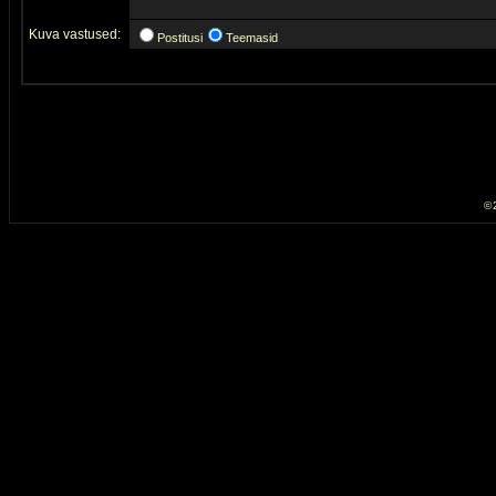
Kuva vastused:
Postitusi
Teemasid
© 