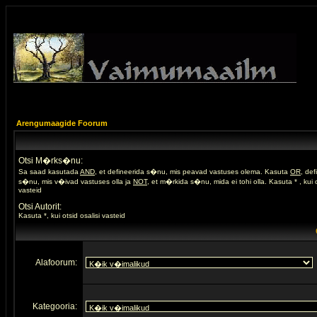
Arengumaagide Foorum
Otsi M�rks�nu:
Sa saad kasutada
AND
, et defineerida s�nu, mis peavad vastuses olema. Kasuta
OR
, de
s�nu, mis v�ivad vastuses olla ja
NOT
, et m�rkida s�nu, mida ei tohi olla. Kasuta * , kui o
vasteid
Otsi Autorit:
Kasuta *, kui otsid osalisi vasteid
Alafoorum:
Kategooria: