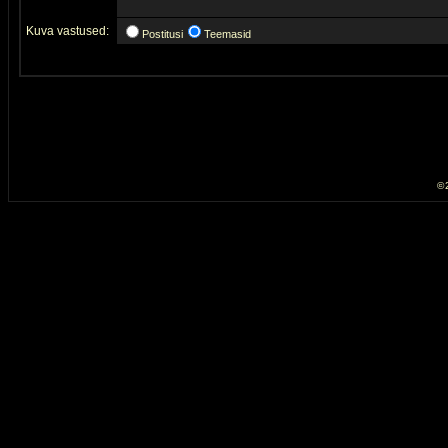
Kuva vastused:
Postitusi
Teemasid
© 