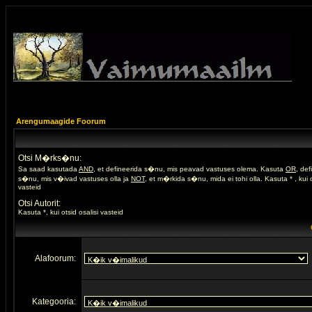
Arengumaagide Foorum
Otsi M�rks�nu:
Sa saad kasutada
AND
, et defineerida s�nu, mis peavad vastuses olema. Kasuta
OR
, de
s�nu, mis v�ivad vastuses olla ja
NOT
, et m�rkida s�nu, mida ei tohi olla. Kasuta * , kui o
vasteid
Otsi Autorit:
Kasuta *, kui otsid osalisi vasteid
Alafoorum:
Kategooria: