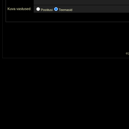
Kuva vastused:
Postitusi
Teemasid
© 