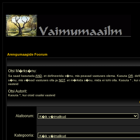
Arengumaagide Foorum
Otsi M�rks�nu:
Sa saad kasutada
AND
, et defineerida s�nu, mis peavad vastuses olema. Kasuta
OR
, de
s�nu, mis v�ivad vastuses olla ja
NOT
, et m�rkida s�nu, mida ei tohi olla. Kasuta * , kui o
vasteid
Otsi Autorit:
Kasuta *, kui otsid osalisi vasteid
Alafoorum:
Kategooria: