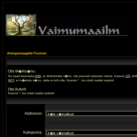
Arengumaagide Foorum
Otsi M�rks�nu:
Sa saad kasutada
AND
, et defineerida s�nu, mis peavad vastuses olema. Kasuta
OR
, de
NOT
, et m�rkida s�nu, mida ei tohi olla. Kasuta * , kui otsid osalisi vasteid
Otsi Autorit:
Kasuta *, kui otsid osalisi vasteid
Alafoorum:
Kategooria: