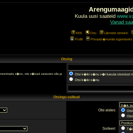
Arengumaagi
Kuula uusi saateid
www.val
Vanad saa
KKK
Otsi
Liikmete nimekiri
Profiil
Privaats�numite lugemiseks l
Otsing
fineerimaks s�nu, mis v�ivad vastuses olla ja
Otsi k�iki s�nu v�i kasuta sisestust n
Otsi k�iki s�nu
Otsingu valikud
Otsi alates:
Otsi
Otsi 
Sorteeri:
T�u