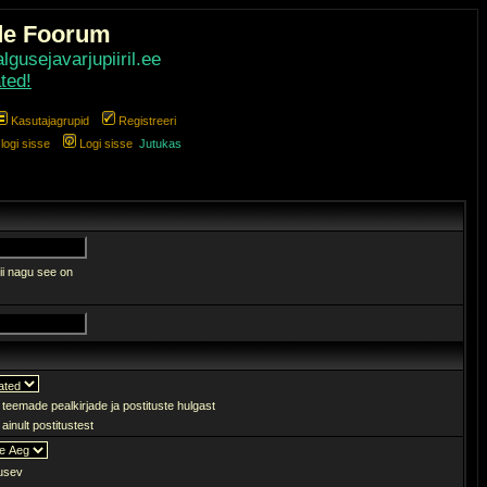
de Foorum
gusejavarjupiiril.ee
ted!
Kasutajagrupid
Registreeri
ogi sisse
Logi sisse
Jutukas
ii nagu see on
 teemade pealkirjade ja postituste hulgast
ainult postitustest
sev