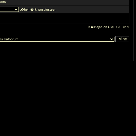
anev
t�hem�rki postitustest
K�ik ajad on GMT + 3 Tundi