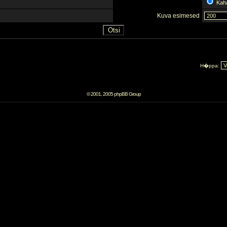
Kah
Kuva esimesed
H�ppa:
© 2001, 2005 phpBB Group