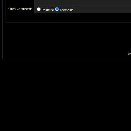
Kuva vastused:
Postitusi
Teemasid
© 