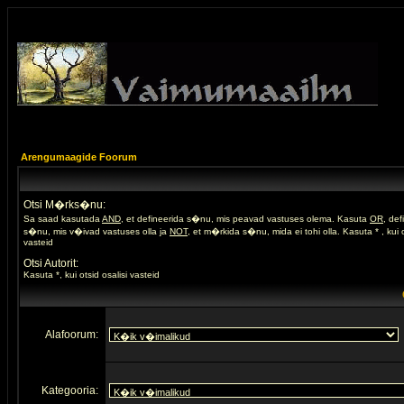
Arengumaagide Foorum
Otsi M�rks�nu:
Sa saad kasutada
AND
, et defineerida s�nu, mis peavad vastuses olema. Kasuta
OR
, de
s�nu, mis v�ivad vastuses olla ja
NOT
, et m�rkida s�nu, mida ei tohi olla. Kasuta * , kui o
vasteid
Otsi Autorit:
Kasuta *, kui otsid osalisi vasteid
Alafoorum:
Kategooria: