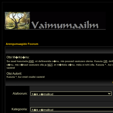
Arengumaagide Foorum
Otsi M�rks�nu:
Sa saad kasutada
AND
, et defineerida s�nu, mis peavad vastuses olema. Kasuta
OR
, de
s�nu, mis v�ivad vastuses olla ja
NOT
, et m�rkida s�nu, mida ei tohi olla. Kasuta * , kui o
vasteid
Otsi Autorit:
Kasuta *, kui otsid osalisi vasteid
Alafoorum:
Kategooria: