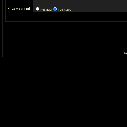
Kuva vastused:
Postitusi
Teemasid
© 