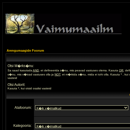
Arengumaagide Foorum
Otsi M�rks�nu:
Sa saad kasutada
AND
, et defineerida s�nu, mis peavad vastuses olema. Kasuta
OR
, de
s�nu, mis v�ivad vastuses olla ja
NOT
, et m�rkida s�nu, mida ei tohi olla. Kasuta * , kui o
vasteid
Otsi Autorit:
Kasuta *, kui otsid osalisi vasteid
Alafoorum:
Kategooria: