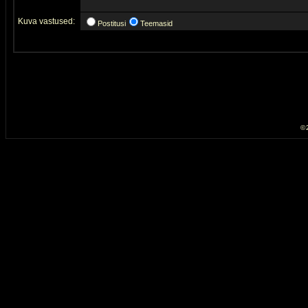
Kuva vastused:
Postitusi
Teemasid
© 