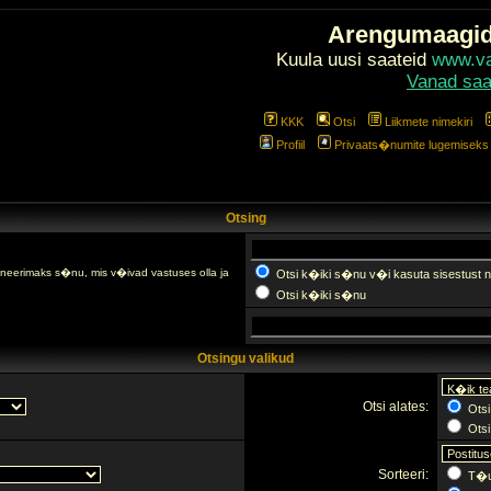
Arengumaagi
Kuula uusi saateid
www.val
Vanad saa
KKK
Otsi
Liikmete nimekiri
Profiil
Privaats�numite lugemiseks l
Otsing
fineerimaks s�nu, mis v�ivad vastuses olla ja
Otsi k�iki s�nu v�i kasuta sisestust n
Otsi k�iki s�nu
Otsingu valikud
Otsi alates:
Otsi
Otsi 
Sorteeri:
T�u