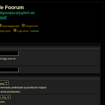
de Foorum
gusejavarjupiiril.ee
ted!
Kasutajagrupid
Registreeri
ogi sisse
Logi sisse
Jutukas
ii nagu see on
 teemade pealkirjade ja postituste hulgast
ainult postitustest
sev