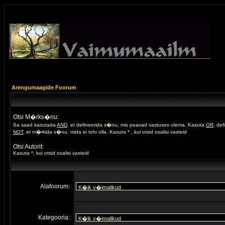
Arengumaagide Foorum
Otsi M�rks�nu:
Sa saad kasutada
AND
, et defineerida s�nu, mis peavad vastuses olema. Kasuta
OR
, de
NOT
, et m�rkida s�nu, mida ei tohi olla. Kasuta * , kui otsid osalisi vasteid
Otsi Autorit:
Kasuta *, kui otsid osalisi vasteid
Alafoorum:
Kategooria: