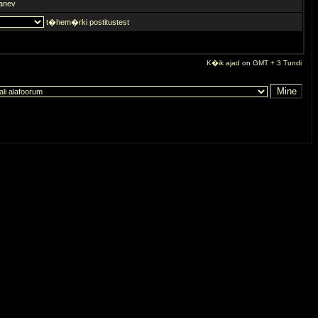
anev
t�hem�rki postitustest
K�ik ajad on GMT + 3 Tundi