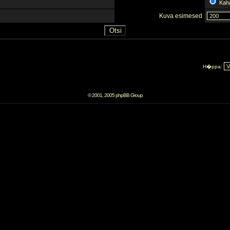
Kah
Kuva esimesed
H�ppa:
© 2001, 2005 phpBB Group