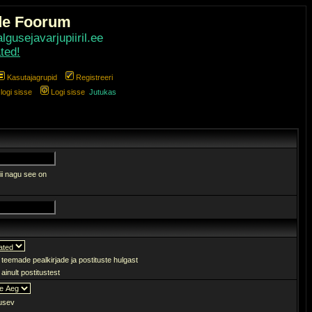
de Foorum
gusejavarjupiiril.ee
ted!
Kasutajagrupid
Registreeri
ogi sisse
Logi sisse
Jutukas
ii nagu see on
 teemade pealkirjade ja postituste hulgast
ainult postitustest
sev