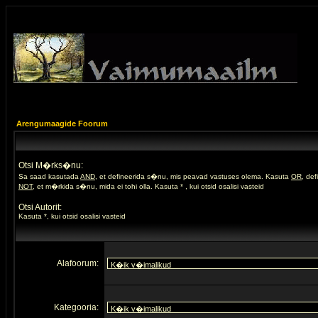
Arengumaagide Foorum
Otsi M�rks�nu:
Sa saad kasutada
AND
, et defineerida s�nu, mis peavad vastuses olema. Kasuta
OR
, de
NOT
, et m�rkida s�nu, mida ei tohi olla. Kasuta * , kui otsid osalisi vasteid
Otsi Autorit:
Kasuta *, kui otsid osalisi vasteid
Alafoorum:
Kategooria: