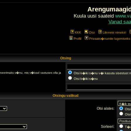
Arengumaagi
Kuula uusi saateid
www.val
Vanad saa
KKK
Otsi
Liikmete nimekiri
Profiil
Privaats�numite lugemiseks l
Otsing
fineerimaks s�nu, mis v�ivad vastuses olla ja
Otsi k�iki s�nu v�i kasuta sisestust n
Otsi k�iki s�nu
Otsingu valikud
Otsi alates:
Otsi
Otsi 
Sorteeri:
T�u