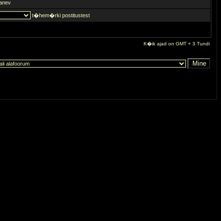
anev
t�hem�rki postitustest
K�ik ajad on GMT + 3 Tundi