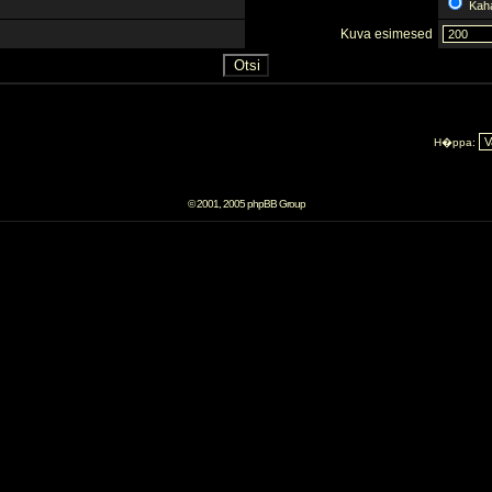
Kah
Kuva esimesed
H�ppa:
© 2001, 2005 phpBB Group