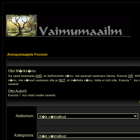
Arengumaagide Foorum
Otsi M�rks�nu:
Sa saad kasutada
AND
, et defineerida s�nu, mis peavad vastuses olema. Kasuta
OR
, de
s�nu, mis v�ivad vastuses olla ja
NOT
, et m�rkida s�nu, mida ei tohi olla. Kasuta * , kui o
vasteid
Otsi Autorit:
Kasuta *, kui otsid osalisi vasteid
Alafoorum:
Kategooria: