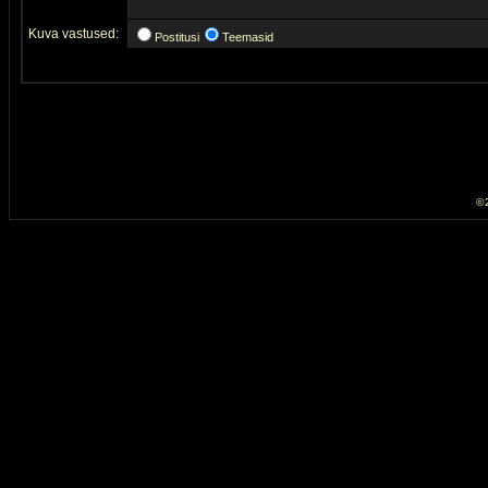
Kuva vastused:
Postitusi
Teemasid
© 