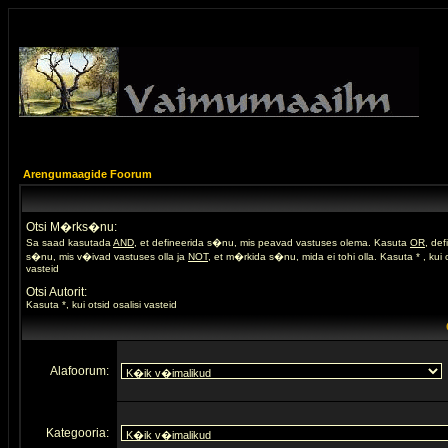
Arengumaagide Foorum
Otsi M�rks�nu:
Sa saad kasutada
AND
, et defineerida s�nu, mis peavad vastuses olema. Kasuta
OR
, de
s�nu, mis v�ivad vastuses olla ja
NOT
, et m�rkida s�nu, mida ei tohi olla. Kasuta * , kui o
vasteid
Otsi Autorit:
Kasuta *, kui otsid osalisi vasteid
Alafoorum:
Kategooria: