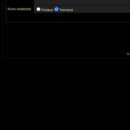
Kuva vastused:
Postitusi
Teemasid
© 