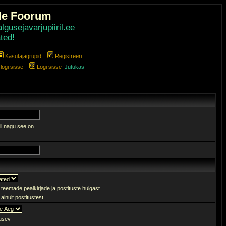
de Foorum
gusejavarjupiiril.ee
ted!
Kasutajagrupid
Registreeri
ogi sisse
Logi sisse
Jutukas
ii nagu see on
 teemade pealkirjade ja postituste hulgast
ainult postitustest
sev