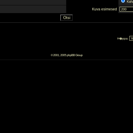
Kah
Kuva esimesed
H�ppa:
© 2001, 2005 phpBB Group