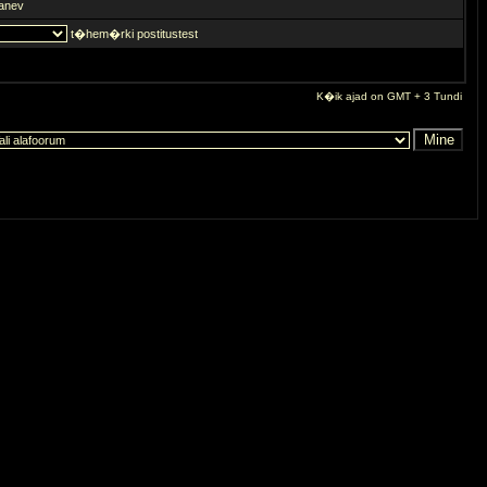
anev
t�hem�rki postitustest
K�ik ajad on GMT + 3 Tundi