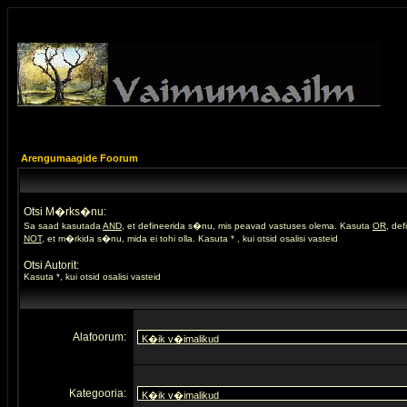
Arengumaagide Foorum
Otsi M�rks�nu:
Sa saad kasutada
AND
, et defineerida s�nu, mis peavad vastuses olema. Kasuta
OR
, de
NOT
, et m�rkida s�nu, mida ei tohi olla. Kasuta * , kui otsid osalisi vasteid
Otsi Autorit:
Kasuta *, kui otsid osalisi vasteid
Alafoorum:
Kategooria: