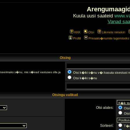
Arengumaagi
Kuula uusi saateid
www.val
Vanad saa
KKK
Otsi
Liikmete nimekiri
Profiil
Privaats�numite lugemiseks l
Otsing
fineerimaks s�nu, mis v�ivad vastuses olla ja
Otsi k�iki s�nu v�i kasuta sisestust n
Otsi k�iki s�nu
Otsingu valikud
Otsi alates:
Otsi
Otsi 
Sorteeri:
T�u