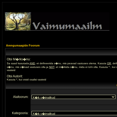
Arengumaagide Foorum
Otsi M�rks�nu:
Sa saad kasutada
AND
, et defineerida s�nu, mis peavad vastuses olema. Kasuta
OR
, de
s�nu, mis v�ivad vastuses olla ja
NOT
, et m�rkida s�nu, mida ei tohi olla. Kasuta * , kui o
vasteid
Otsi Autorit:
Kasuta *, kui otsid osalisi vasteid
Alafoorum:
Kategooria: