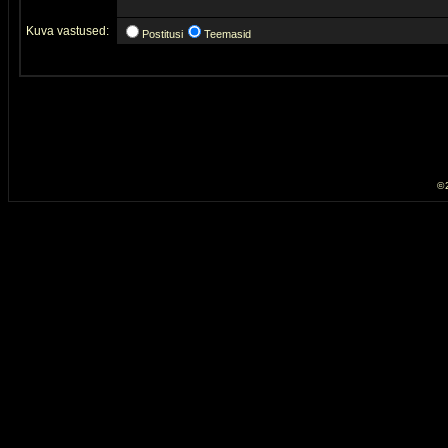
Kuva vastused:
Postitusi
Teemasid
© 