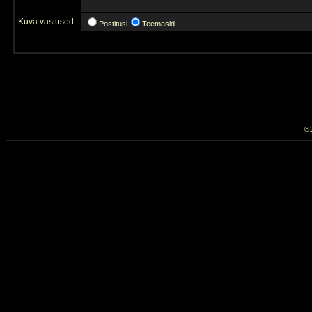
Kuva vastused:
Postitusi
Teemasid
© 