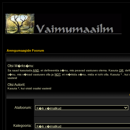
Arengumaagide Foorum
Otsi M�rks�nu:
Sa saad kasutada
AND
, et defineerida s�nu, mis peavad vastuses olema. Kasuta
OR
, de
s�nu, mis v�ivad vastuses olla ja
NOT
, et m�rkida s�nu, mida ei tohi olla. Kasuta * , kui o
vasteid
Otsi Autorit:
Kasuta *, kui otsid osalisi vasteid
Alafoorum:
Kategooria: