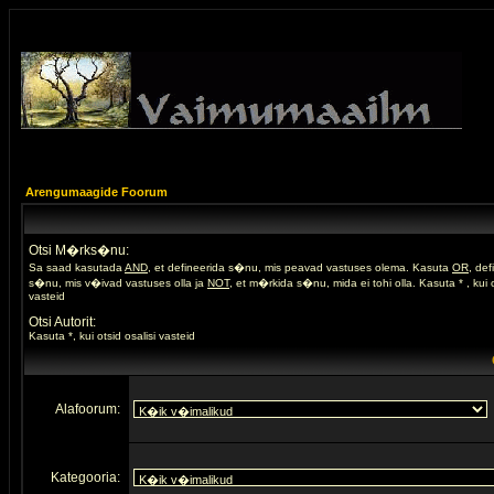
Arengumaagide Foorum
Otsi M�rks�nu:
Sa saad kasutada
AND
, et defineerida s�nu, mis peavad vastuses olema. Kasuta
OR
, de
s�nu, mis v�ivad vastuses olla ja
NOT
, et m�rkida s�nu, mida ei tohi olla. Kasuta * , kui o
vasteid
Otsi Autorit:
Kasuta *, kui otsid osalisi vasteid
Alafoorum:
Kategooria: