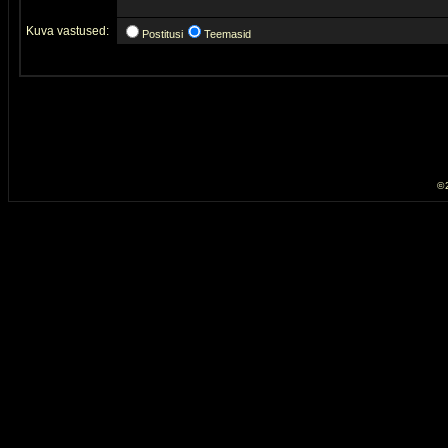
Kuva vastused:
Postitusi
Teemasid
© 