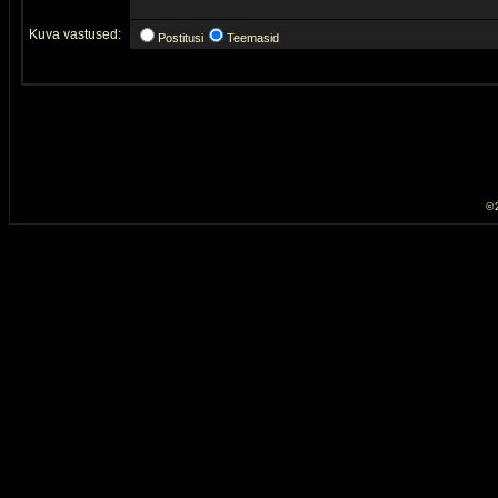
Kuva vastused:
Postitusi
Teemasid
© 