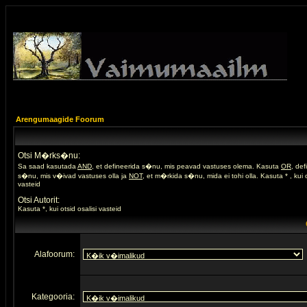
Arengumaagide Foorum
Otsi M�rks�nu:
Sa saad kasutada
AND
, et defineerida s�nu, mis peavad vastuses olema. Kasuta
OR
, de
s�nu, mis v�ivad vastuses olla ja
NOT
, et m�rkida s�nu, mida ei tohi olla. Kasuta * , kui o
vasteid
Otsi Autorit:
Kasuta *, kui otsid osalisi vasteid
Alafoorum:
Kategooria: