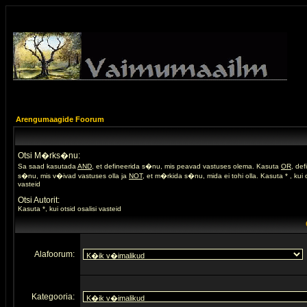
Arengumaagide Foorum
Otsi M�rks�nu:
Sa saad kasutada
AND
, et defineerida s�nu, mis peavad vastuses olema. Kasuta
OR
, de
s�nu, mis v�ivad vastuses olla ja
NOT
, et m�rkida s�nu, mida ei tohi olla. Kasuta * , kui o
vasteid
Otsi Autorit:
Kasuta *, kui otsid osalisi vasteid
Alafoorum:
Kategooria: