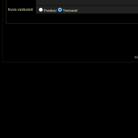
Kuva vastused:
Postitusi
Teemasid
© 