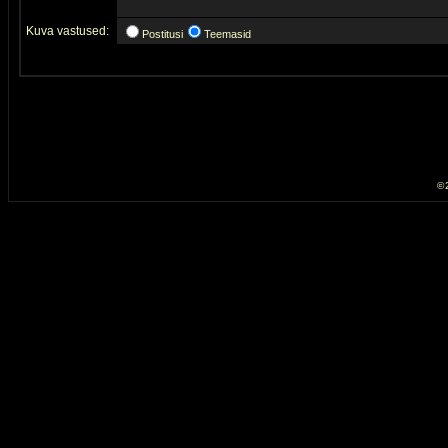
Kuva vastused:
Postitusi
Teemasid
© 