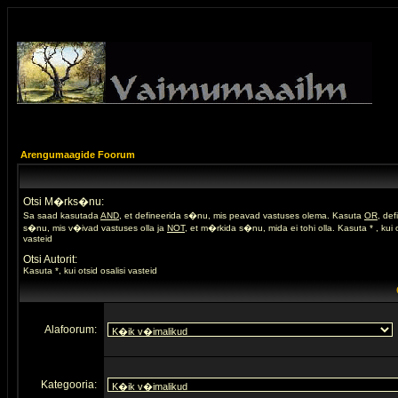
Arengumaagide Foorum
Otsi M�rks�nu:
Sa saad kasutada
AND
, et defineerida s�nu, mis peavad vastuses olema. Kasuta
OR
, de
s�nu, mis v�ivad vastuses olla ja
NOT
, et m�rkida s�nu, mida ei tohi olla. Kasuta * , kui o
vasteid
Otsi Autorit:
Kasuta *, kui otsid osalisi vasteid
Alafoorum:
Kategooria: