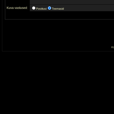
Kuva vastused:
Postitusi
Teemasid
© 