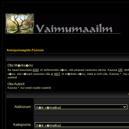
Arengumaagide Foorum
Otsi M�rks�nu:
Sa saad kasutada
AND
, et defineerida s�nu, mis peavad vastuses olema. Kasuta
OR
, de
s�nu, mis v�ivad vastuses olla ja
NOT
, et m�rkida s�nu, mida ei tohi olla. Kasuta * , kui o
vasteid
Otsi Autorit:
Kasuta *, kui otsid osalisi vasteid
Alafoorum:
Kategooria: