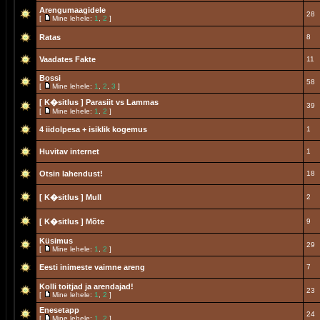
Arengumaagidele
28
[
Mine lehele:
1
,
2
]
Ratas
8
Vaadates Fakte
11
Bossi
58
[
Mine lehele:
1
,
2
,
3
]
[ K�sitlus ]
Parasiit vs Lammas
39
[
Mine lehele:
1
,
2
]
4 iidolpesa + isiklik kogemus
1
Huvitav internet
1
Otsin lahendust!
18
[ K�sitlus ]
Mull
2
[ K�sitlus ]
Mõte
9
Küsimus
29
[
Mine lehele:
1
,
2
]
Eesti inimeste vaimne areng
7
Kolli toitjad ja arendajad!
23
[
Mine lehele:
1
,
2
]
Enesetapp
24
[
Mine lehele:
1
,
2
]