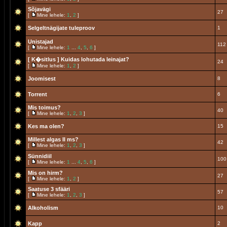
Sõjavägi
27
[
Mine lehele:
1
,
2
]
Selgeltnägijate tuleproov
1
Unistajad
112
[
Mine lehele:
1
...
4
,
5
,
6
]
[ K�sitlus ]
Kuidas lohutada leinajat?
24
[
Mine lehele:
1
,
2
]
Joomisest
8
Torrent
6
Mis toimus?
40
[
Mine lehele:
1
,
2
,
3
]
Kes ma olen?
15
Millest algas II ms?
42
[
Mine lehele:
1
,
2
,
3
]
Sünnidiil
100
[
Mine lehele:
1
...
4
,
5
,
6
]
Mis on hirm?
27
[
Mine lehele:
1
,
2
]
Saatuse 3 sfääri
57
[
Mine lehele:
1
,
2
,
3
]
Alkoholism
10
Kapp
2