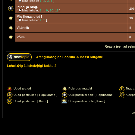
[
Mine lehele:
1
,
2
,
3
,
4
]
Piibel ja hing.
206
[
Mine lehele:
1
...
9
,
10
,
11
]
Mis linnas oled?
30
[
Mine lehele:
1
,
2
]
Väärisik
8
Võim
8
Reasta teemad eelmi
Arengumaagide Foorum
->
Bossi nurgake
Lehek�lg
1
, lehek�lgi kokku
2
Uued teated
Pole uusi teateid
Teada
Uued postitused [ Populaarne ]
Uusi postitusi pole [ Populaarne ]
Kleep
Uued postitused [ Kinni ]
Uusi postitusi pole [ Kinni ]
© 