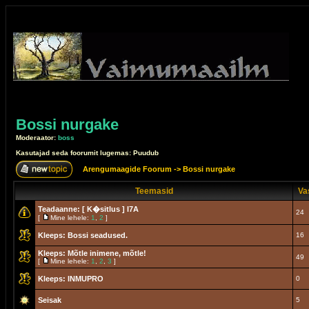
Bossi nurgake
Moderaator:
boss
Kasutajad seda foorumit lugemas: Puudub
Arengumaagide Foorum
->
Bossi nurgake
Teemasid
Va
Teadaanne:
[ K�sitlus ]
I7A
24
[
Mine lehele:
1
,
2
]
Kleeps:
Bossi seadused.
16
Kleeps:
Mõtle inimene, mõtle!
49
[
Mine lehele:
1
,
2
,
3
]
Kleeps:
INMUPRO
0
Seisak
5