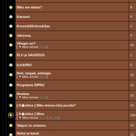
Miks me elame?
8
Kaosest
8
Kroon&Sõrmus&Sau
1
Jehoova.
4
Võnget on?
28
[
Mine lehele:
1
,
2
]
ELU ja SAGEDUS.
1
ILKAPRO
0
Noh, targad, seletage.
20
[
Mine lehele:
1
,
2
]
Programm EIPRO
10
Huvitav.
24
[
Mine lehele:
1
,
2
]
[ K�sitlus ]
Miks minna nõia juurde?
14
[ K�sitlus ]
Mina
190
[
Mine lehele:
1
...
8
,
9
,
10
]
Valgus vs ustavus.
14
Naine ja kanal
71