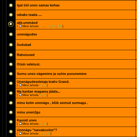
Igal ööl unes samas kohas
tahaks teada ....
akk.unenäod
[
Mine lehele:
1
...
13
,
14
,
15
]
unenägudes
õudukad
Rahutused
Otsin seletust.
Surnu unes nägemine ja suhte purunemine
Unenägudeseletaja krahv Grand.
[
Mine lehele:
1
,
2
]
Ma kardan magama jääda...
[
Mine lehele:
1
,
2
]
minu kolm unenägu , kõik seotud surmaga .
minu unen2gu
Kassid unes
[
Mine lehele:
1
,
2
]
Unenägu "taevakoolist"?
[
Mine lehele:
1
,
2
,
3
]