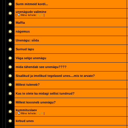
Surm mitmeid kordi...
unenägude valimine
[
Mine lehele:
1
,
2
]
Maffia
nägemus
Unenägu: sõda
Surnud laps
Väga selge unenägu
mida tähendab see unenägu????
Sisalikud ja imelikud tegelased unes....mis te arvate?
Millest tuleneb?
Kas te olete ka midagi sellist tundnud?
Millest koosneb unenägu?
kummituslaev
[
Mine lehele:
1
,
2
]
kirbud unes