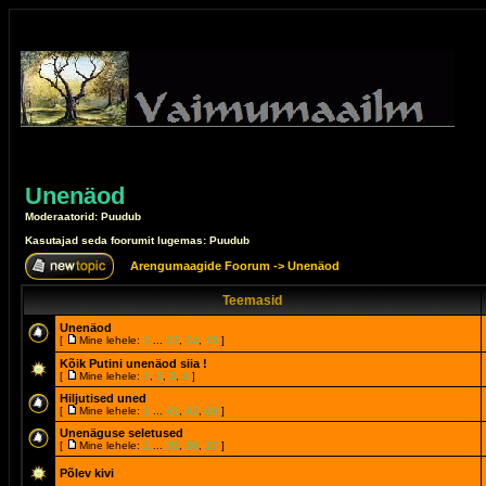
Unenäod
Moderaatorid: Puudub
Kasutajad seda foorumit lugemas: Puudub
Arengumaagide Foorum
->
Unenäod
Teemasid
Unenäod
[
Mine lehele:
1
...
13
,
14
,
15
]
Kõik Putini unenäod siia !
[
Mine lehele:
1
,
2
,
3
,
4
]
Hiljutised uned
[
Mine lehele:
1
...
61
,
62
,
63
]
Unenäguse seletused
[
Mine lehele:
1
...
35
,
36
,
37
]
Põlev kivi