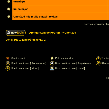
unenägu
luupainajad
Unenäod mis mulle parasiit tekitas.
Reasta teemad eelmi
Arengumaagide Foorum
->
Unenäod
Lehek�lg
1
, lehek�lgi kokku
2
Uued teated
Pole uusi teateid
Teada
Uued postitused [ Populaarne ]
Uusi postitusi pole [ Populaarne ]
Kleep
Uued postitused [ Kinni ]
Uusi postitusi pole [ Kinni ]
© 