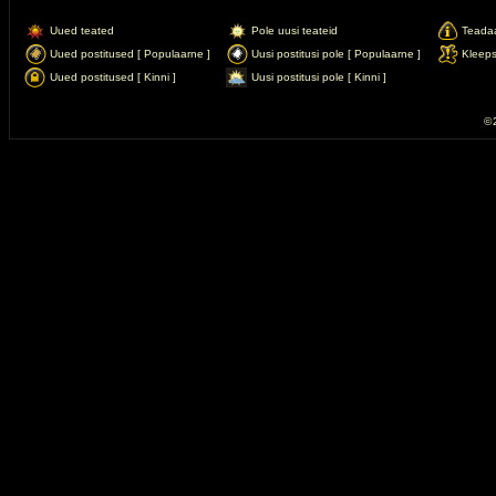
Uued teated
Pole uusi teateid
Teada
Uued postitused [ Populaarne ]
Uusi postitusi pole [ Populaarne ]
Kleep
Uued postitused [ Kinni ]
Uusi postitusi pole [ Kinni ]
© 