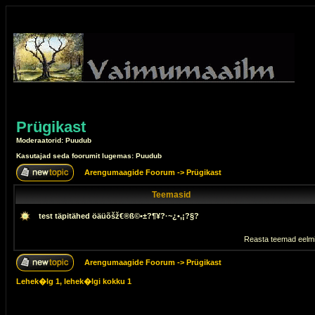
Prügikast
Moderaatorid: Puudub
Kasutajad seda foorumit lugemas: Puudub
Arengumaagide Foorum
->
Prügikast
Teemasid
test täpitähed öäüõšž€®ß©•±?¶¥?·~¿•,¡?§?
Reasta teemad eelmi
Arengumaagide Foorum
->
Prügikast
Lehek�lg
1
, lehek�lgi kokku
1