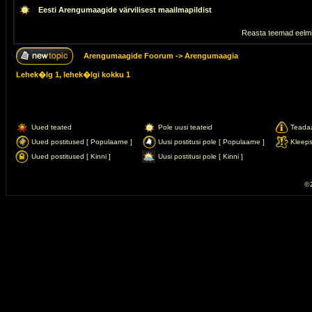
Eesti Arengumaagide värvilisest maailmapildist
Reasta teemad eelmi
Arengumaagide Foorum
->
Arengumaagia
Lehek�lg
1
, lehek�lgi kokku
1
Uued teated
Pole uusi teateid
Teada
Uued postitused [ Populaarne ]
Uusi postitusi pole [ Populaarne ]
Kleep
Uued postitused [ Kinni ]
Uusi postitusi pole [ Kinni ]
© 