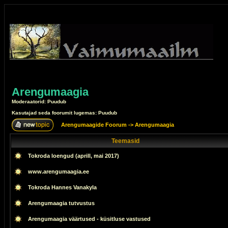
Arengumaagia
Moderaatorid: Puudub
Kasutajad seda foorumit lugemas: Puudub
Arengumaagide Foorum
->
Arengumaagia
Teemasid
Tokroda loengud (aprill, mai 2017)
www.arengumaagia.ee
Tokroda Hannes Vanakyla
Arengumaagia tutvustus
Arengumaagia väärtused - küsitluse vastused