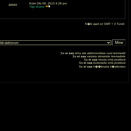
Kolm Okt 09, 2013 4:28 pm
48660
Tige tihane
K�ik ajad on GMT + 3 Tundi
Sa
ei saa
teha siia alafoorumisse uusi teemasid
Sa
ei saa
vastata siinsetele teemadele
Sa
ei saa
muuta oma postitusi
Sa
ei saa
kustutada oma postitusi
Sa
ei saa
h��letada k�sitlustes