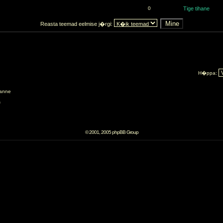
0
Tige tihane
Reasta teemad eelmise j�rgi:
H�ppa:
anne
s
© 2001, 2005 phpBB Group