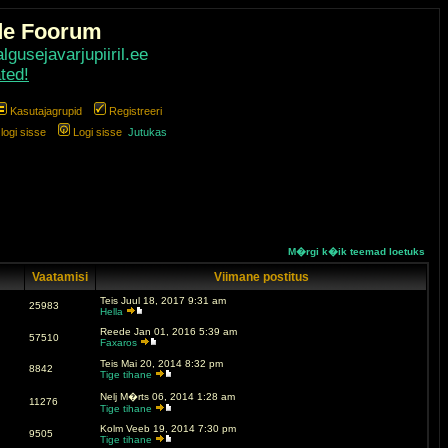
de Foorum
gusejavarjupiiril.ee
ted!
Kasutajagrupid
Registreeri
ogi sisse
Logi sisse
Jutukas
M�rgi k�ik teemad loetuks
Vaatamisi
Viimane postitus
Teis Juul 18, 2017 9:31 am
25983
Hella
Reede Jan 01, 2016 5:39 am
57510
Faxaros
Teis Mai 20, 2014 8:32 pm
8842
Tige tihane
Nelj M�rts 06, 2014 1:28 am
11276
Tige tihane
Kolm Veeb 19, 2014 7:30 pm
9505
Tige tihane