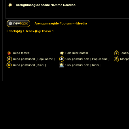
Arengumaagide saade N6mme Raadios
Arengumaagide Foorum
->
Meedia
Lehek�lg
1
, lehek�lgi kokku
1
Uued teated
Pole uusi teateid
Teada
Uued postitused [ Populaarne ]
Uusi postitusi pole [ Populaarne ]
Kleep
Uued postitused [ Kinni ]
Uusi postitusi pole [ Kinni ]