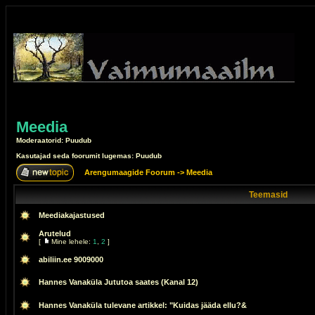
Meedia
Moderaatorid: Puudub
Kasutajad seda foorumit lugemas: Puudub
Arengumaagide Foorum
->
Meedia
Teemasid
Meediakajastused
Arutelud
[
Mine lehele:
1
,
2
]
abiliin.ee 9009000
Hannes Vanaküla Jututoa saates (Kanal 12)
Hannes Vanaküla tulevane artikkel: "Kuidas jääda ellu?&