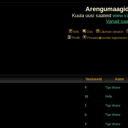
Arengumaagi
Kuula uusi saateid
www.val
Vanad saa
KKK
Otsi
Liikmete nimekiri
Profiil
Privaats�numite lugemiseks l
Vastuseid
Autor
5
Tige tihane
Hella
32
1
Tige tihane
Tige tihane
0
3
Tige tihane