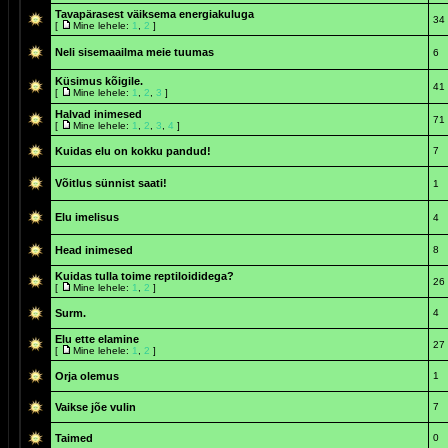
Tavapärasest väiksema energiakuluga
34
[
Mine lehele:
1
,
2
]
Neli sisemaailma meie tuumas
6
Küsimus kõigile.
41
[
Mine lehele:
1
,
2
,
3
]
Halvad inimesed
71
[
Mine lehele:
1
,
2
,
3
,
4
]
Kuidas elu on kokku pandud!
7
Võitlus sünnist saati!
1
Elu imelisus
4
Head inimesed
8
Kuidas tulla toime reptiloididega?
26
[
Mine lehele:
1
,
2
]
Surm.
4
Elu ette elamine
27
[
Mine lehele:
1
,
2
]
Orja olemus
1
Vaikse jõe vulin
7
Taimed
0