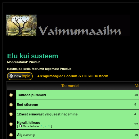
Elu kui süsteem
Moderaatorid: Puudub
Kasutajad seda foorumit lugemas: Puudub
Arengumaagide Foorum
->
Elu kui süsteem
Teemasid
Va
Tokroda püramiid
10
5nd süsteem
9
12nest erinevast valgusest nägemine
4
Korall, isiksus
52
[
Mine lehele:
1
,
2
,
3
]
Alge areng
15