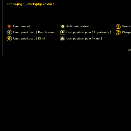
Lehek�lg
1
, lehek�lgi kokku
1
Uued teated
Pole uusi teateid
Teada
Uued postitused [ Populaarne ]
Uusi postitusi pole [ Populaarne ]
Kleep
Uued postitused [ Kinni ]
Uusi postitusi pole [ Kinni ]
© 