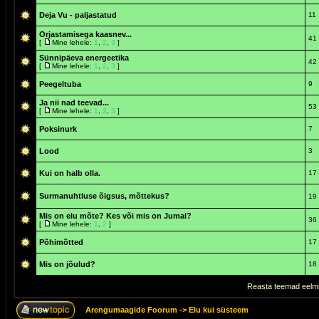
Deja Vu - paljastatud
11
Orjastamisega kaasnev...
41
[
Mine lehele:
1
,
2
,
3
]
Sünnipäeva energeetika
42
[
Mine lehele:
1
,
2
,
3
]
Peegeltuba
9
Ja nii nad teevad...
53
[
Mine lehele:
1
,
2
,
3
]
Poksinurk
7
Lood
3
Kui on halb olla.
17
Surmanuhtluse õigsus, mõttekus?
19
Mis on elu mõte? Kes või mis on Jumal?
36
[
Mine lehele:
1
,
2
]
Põhimõtted
17
Mis on jõulud?
18
Reasta teemad eelmi
Arengumaagide Foorum
->
Elu kui süsteem