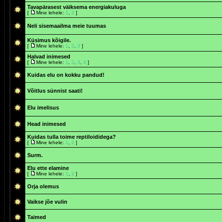
Tavapärasest väiksema energiakuluga
[
Mine lehele:
1
,
2
]
Neli sisemaailma meie tuumas
Küsimus kõigile.
[
Mine lehele:
1
,
2
,
3
]
Halvad inimesed
[
Mine lehele:
1
,
2
,
3
,
4
]
Kuidas elu on kokku pandud!
Võitlus sünnist saati!
Elu imelisus
Head inimesed
Kuidas tulla toime reptiloididega?
[
Mine lehele:
1
,
2
]
Surm.
Elu ette elamine
[
Mine lehele:
1
,
2
]
Orja olemus
Vaikse jõe vulin
Taimed