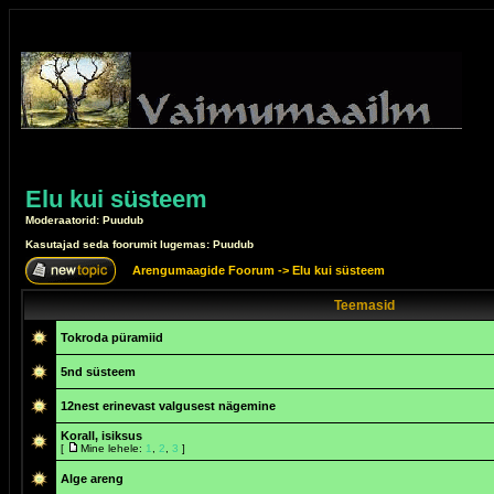
Elu kui süsteem
Moderaatorid: Puudub
Kasutajad seda foorumit lugemas: Puudub
Arengumaagide Foorum
->
Elu kui süsteem
Teemasid
Tokroda püramiid
5nd süsteem
12nest erinevast valgusest nägemine
Korall, isiksus
[
Mine lehele:
1
,
2
,
3
]
Alge areng