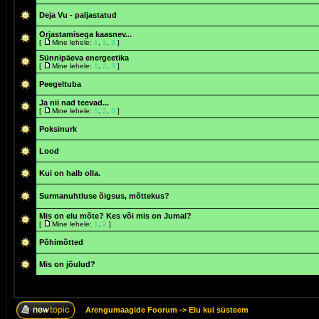
Deja Vu - paljastatud
Orjastamisega kaasnev...
[
Mine lehele:
1
,
2
,
3
]
Sünnipäeva energeetika
[
Mine lehele:
1
,
2
,
3
]
Peegeltuba
Ja nii nad teevad...
[
Mine lehele:
1
,
2
,
3
]
Poksinurk
Lood
Kui on halb olla.
Surmanuhtluse õigsus, mõttekus?
Mis on elu mõte? Kes või mis on Jumal?
[
Mine lehele:
1
,
2
]
Põhimõtted
Mis on jõulud?
Arengumaagide Foorum
->
Elu kui süsteem