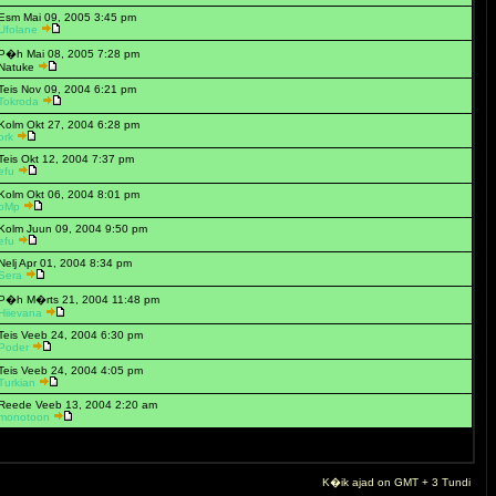
Esm Mai 09, 2005 3:45 pm
Ufolane
P�h Mai 08, 2005 7:28 pm
Natuke
Teis Nov 09, 2004 6:21 pm
Tokroda
Kolm Okt 27, 2004 6:28 pm
ork
Teis Okt 12, 2004 7:37 pm
efu
Kolm Okt 06, 2004 8:01 pm
bMp
Kolm Juun 09, 2004 9:50 pm
efu
Nelj Apr 01, 2004 8:34 pm
Sera
P�h M�rts 21, 2004 11:48 pm
Hiievana
Teis Veeb 24, 2004 6:30 pm
Poder
Teis Veeb 24, 2004 4:05 pm
Turkian
Reede Veeb 13, 2004 2:20 am
monotoon
K�ik ajad on GMT + 3 Tundi