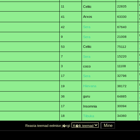
11
Celtic
22835
Arxos
41
63330
Sera
42
67640
9
Sera
21008
Celtic
53
75112
7
Sera
15220
3
coco
11108
17
Sera
32796
Hiievana
19
38172
guru
36
64885
17
Insomnia
30094
18
Tiibuka
34360
Reasta teemad eelmise j�rgi: