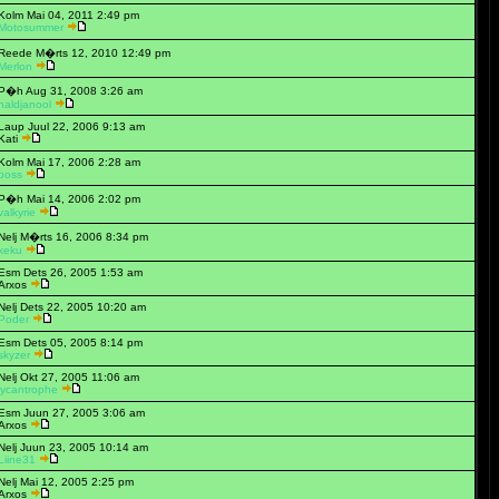
Kolm Mai 04, 2011 2:49 pm
Motosummer
Reede M�rts 12, 2010 12:49 pm
Merlon
P�h Aug 31, 2008 3:26 am
haldjanool
Laup Juul 22, 2006 9:13 am
Kati
Kolm Mai 17, 2006 2:28 am
boss
P�h Mai 14, 2006 2:02 pm
valkyrie
Nelj M�rts 16, 2006 8:34 pm
keku
Esm Dets 26, 2005 1:53 am
Arxos
Nelj Dets 22, 2005 10:20 am
Poder
Esm Dets 05, 2005 8:14 pm
skyzer
Nelj Okt 27, 2005 11:06 am
lycantrophe
Esm Juun 27, 2005 3:06 am
Arxos
Nelj Juun 23, 2005 10:14 am
Liine31
Nelj Mai 12, 2005 2:25 pm
Arxos