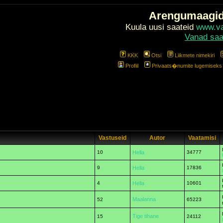
Arengumaagi
Kuula uusi saateid
www.val
Vanad saa
KKK
Otsi
Liikmete nimekiri
Profiil
Privaats�numite lugemiseks l
Vastuseid
Autor
Vaatamisi
10
Hella
34777
9
Hella
17836
4
Hella
10601
Maalanna
52
65223
Tige tihane
15
24112