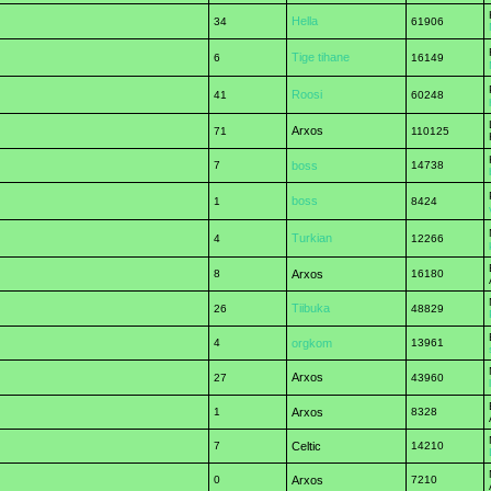
Hella
34
61906
Tige tihane
6
16149
Roosi
41
60248
Arxos
71
110125
7
boss
14738
boss
1
8424
Turkian
4
12266
8
Arxos
16180
Tiibuka
26
48829
4
orgkom
13961
Arxos
27
43960
1
Arxos
8328
7
Celtic
14210
0
Arxos
7210