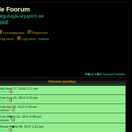
de Foorum
gusejavarjupiiril.ee
ted!
Kasutajagrupid
Registreeri
ogi sisse
Logi sisse
Jutukas
M�rgi k�ik teemad loetuks
Viimane postitus
Nelj Veeb 27, 2014 2:17 pm
Hella
Kolm Aug 01, 2012 5:53 pm
Norn
Kolm Apr 04, 2012 1:56 pm
toorum
Kolm M�rts 21, 2012 4:08 pm
toorum
Reede M�rts 09, 2012 2:02 pm
Norn