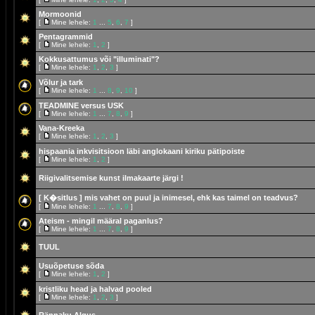
Mormoonid
[
Mine lehele:
1
...
5
,
6
,
7
]
Pentagrammid
[
Mine lehele:
1
,
2
]
Kokkusattumus või "illuminati"?
[
Mine lehele:
1
,
2
,
3
]
Võlur ja tark
[
Mine lehele:
1
...
8
,
9
,
10
]
TEADMINE versus USK
[
Mine lehele:
1
...
7
,
8
,
9
]
Vana-Kreeka
[
Mine lehele:
1
,
2
,
3
]
hispaania inkvisitsioon läbi anglokaani kiriku pätipoiste
[
Mine lehele:
1
,
2
]
Riigivalitsemise kunst ilmakaarte järgi !
[ K�sitlus ]
mis vahet on puul ja inimesel, ehk kas taimel on teadvus?
[
Mine lehele:
1
...
7
,
8
,
9
]
Ateism - mingil määral paganlus?
[
Mine lehele:
1
...
7
,
8
,
9
]
TUUL
Usuõpetuse sõda
[
Mine lehele:
1
,
2
]
kristliku head ja halvad pooled
[
Mine lehele:
1
,
2
,
3
]