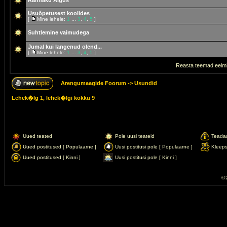
Rännaku Algus
Usuõpetusest koolides
[
Mine lehele:
1
...
3
,
4
,
5
]
Suhtlemine vaimudega
Jumal kui langenud olend...
[
Mine lehele:
1
...
3
,
4
,
5
]
Reasta teemad eelmi
Arengumaagide Foorum
->
Usundid
Lehek�lg
1
, lehek�lgi kokku
9
Uued teated
Pole uusi teateid
Teada
Uued postitused [ Populaarne ]
Uusi postitusi pole [ Populaarne ]
Kleep
Uued postitused [ Kinni ]
Uusi postitusi pole [ Kinni ]
© 