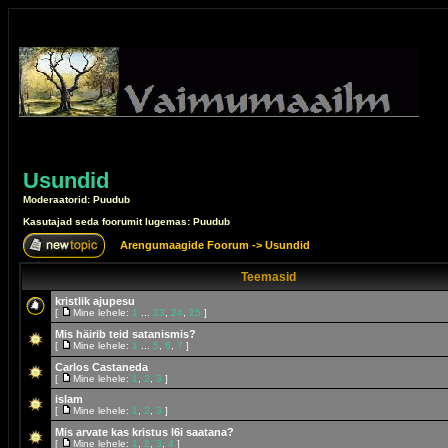
Usundid
Moderaatorid: Puudub
Kasutajad seda foorumit lugemas: Puudub
Arengumaagide Foorum
->
Usundid
Teemasid
kristlik ajupesu
[
Mine lehele:
1
...
23
,
24
,
25
]
Mis häirib teid satanismis?
[
Mine lehele:
1
...
5
,
6
,
7
]
Carlos Castaneda
[
Mine lehele:
1
,
2
,
3
]
islam
[
Mine lehele:
1
,
2
,
3
]
Mis arvate kas kristus l6i saatana?
[
Mine lehele:
1
,
2
,
3
,
4
]