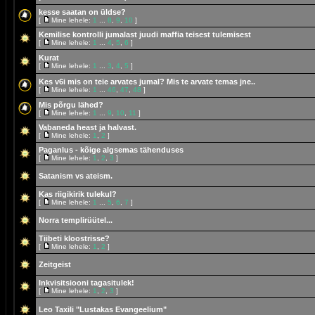
kesse saatan on üldse?
[
Mine lehele:
1
...
8
,
9
,
10
]
Kemilise kontrolli jumalast juudi maffia teisest tulemisest
[
Mine lehele:
1
...
4
,
5
,
6
]
Kurat
[
Mine lehele:
1
...
3
,
4
,
5
]
Kes v6i mis on teie arvates jumal? Mis te arvate temas jne..
[
Mine lehele:
1
...
46
,
47
,
48
]
Mis põrgu lähed?
[
Mine lehele:
1
...
9
,
10
,
11
]
Vabaneda heast ja halvast.
[
Mine lehele:
1
,
2
]
Paganlus - kõige algsemas tähenduses
[
Mine lehele:
1
,
2
,
3
]
Satanism vs ateism.
Kas riigikirik tulekul?
[
Mine lehele:
1
...
5
,
6
,
7
]
Norra templirüütel...
Tiibeti kloostrisse?
[
Mine lehele:
1
,
2
]
Zeitgeist
Inkvisitsiooni tagasitulek!
[
Mine lehele:
1
,
2
,
3
]
Leo Taxili "Lustakas Evangeelium"