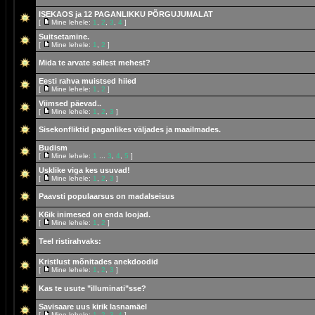
ISEKAOS ja 12 PAGANLIKKU PÕRGUJUMALAT
[
Mine lehele:
1
,
2
,
3
,
4
]
Suitsetamine.
[
Mine lehele:
1
,
2
]
Mida te arvate sellest mehest?
Eesti rahva muistsed hiied
[
Mine lehele:
1
,
2
]
Viimsed päevad..
[
Mine lehele:
1
,
2
,
3
]
Sisekonfliktid paganlikes väljades ja maailmades.
Budism
[
Mine lehele:
1
...
3
,
4
,
5
]
Usklike viga kes usuvad!
[
Mine lehele:
1
,
2
,
3
]
Paavsti populaarsus on madalseisus
K6ik inimesed on enda loojad.
[
Mine lehele:
1
,
2
]
Teel ristirahvaks:
Kristlust mõnitades anekdoodid
[
Mine lehele:
1
,
2
,
3
]
Kas te usute "illuminati"sse?
Savisaare uus kirik lasnamäel
[
Mine lehele:
1
,
2
,
3
,
4
]