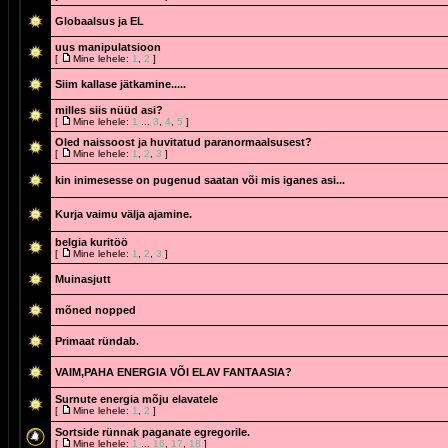
Globaalsus ja EL
uus manipulatsioon
[
Mine lehele:
1
,
2
]
Siim kallase jätkamine.....
milles siis nüüd asi?
[
Mine lehele:
1
...
3
,
4
,
5
]
Oled naissoost ja huvitatud paranormaalsusest?
[
Mine lehele:
1
,
2
,
3
]
kin inimesesse on pugenud saatan või mis iganes asi...
Kurja vaimu välja ajamine.
belgia kuritöö
[
Mine lehele:
1
,
2
,
3
]
Muinasjutt
mõned nopped
Primaat ründab.
VAIM,PAHA ENERGIA VÕI ELAV FANTAASIA?
Surnute energia mõju elavatele
[
Mine lehele:
1
,
2
]
Sortside rünnak paganate egregorile.
[
Mine lehele:
1
...
16
,
17
,
18
]