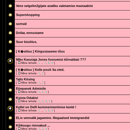
Vene selgeltn2gijate avaliku valetamise mastaabist
Supershopping
sortsid
Dollar, ennustame
Suur küsitlus.
[ K�sitlus ]
Kiirgustaseme tõus
Miks Kasutaja Jones foorumist kõrvaldati ???
[
Mine lehele:
1
...
7
,
8
,
9
]
[ K�sitlus ]
Kelle poolt Sa oled.
[
Mine lehele:
1
,
2
]
Talis Kitsing
[
Mine lehele:
1
,
2
]
Ettepanek Adminile
[
Mine lehele:
1
,
2
,
3
]
Ksista Odakivi
[
Mine lehele:
1
,
2
,
3
,
4
]
Kellel on Delfi kommenteerimise keeld !
[
Mine lehele:
1
...
7
,
8
,
9
]
ELis vennalik jagamine. Illegaalsed immigrandid
Kõiksugu rünnakud ...
[
Mine lehele:
1
,
2
,
3
]