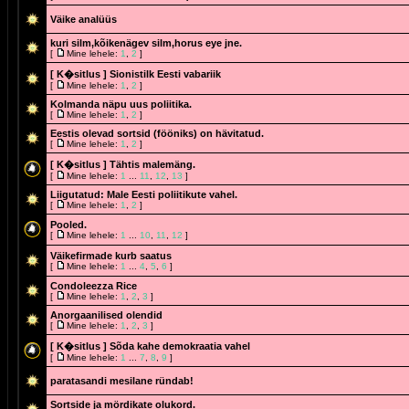
Väike analüüs
kuri silm,kõikenägev silm,horus eye jne.
[
Mine lehele:
1
,
2
]
[ K�sitlus ]
Sionistilk Eesti vabariik
[
Mine lehele:
1
,
2
]
Kolmanda näpu uus poliitika.
[
Mine lehele:
1
,
2
]
Eestis olevad sortsid (fööniks) on hävitatud.
[
Mine lehele:
1
,
2
]
[ K�sitlus ]
Tähtis malemäng.
[
Mine lehele:
1
...
11
,
12
,
13
]
Liigutatud:
Male Eesti poliitikute vahel.
[
Mine lehele:
1
,
2
]
Pooled.
[
Mine lehele:
1
...
10
,
11
,
12
]
Väikefirmade kurb saatus
[
Mine lehele:
1
...
4
,
5
,
6
]
Condoleezza Rice
[
Mine lehele:
1
,
2
,
3
]
Anorgaanilised olendid
[
Mine lehele:
1
,
2
,
3
]
[ K�sitlus ]
Sõda kahe demokraatia vahel
[
Mine lehele:
1
...
7
,
8
,
9
]
paratasandi mesilane ründab!
Sortside ja mördikate olukord.