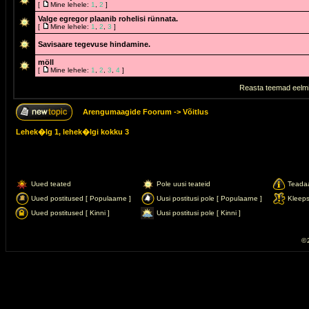
[
Mine lehele:
1
,
2
]
Valge egregor plaanib rohelisi rünnata.
[
Mine lehele:
1
,
2
,
3
]
Savisaare tegevuse hindamine.
möll
[
Mine lehele:
1
,
2
,
3
,
4
]
Reasta teemad eelmi
Arengumaagide Foorum
->
Võitlus
Lehek�lg
1
, lehek�lgi kokku
3
Uued teated
Pole uusi teateid
Teada
Uued postitused [ Populaarne ]
Uusi postitusi pole [ Populaarne ]
Kleep
Uued postitused [ Kinni ]
Uusi postitusi pole [ Kinni ]
© 