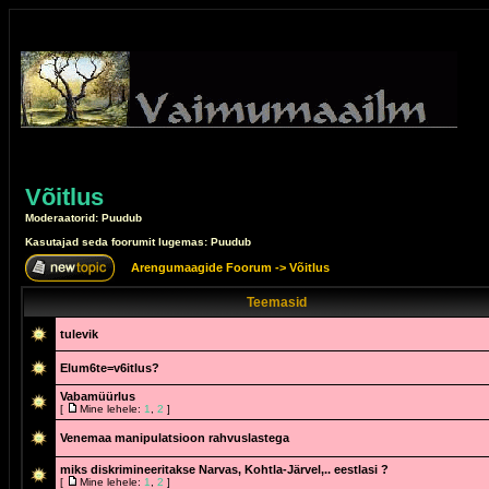
Võitlus
Moderaatorid: Puudub
Kasutajad seda foorumit lugemas: Puudub
Arengumaagide Foorum
->
Võitlus
Teemasid
tulevik
Elum6te=v6itlus?
Vabamüürlus
[
Mine lehele:
1
,
2
]
Venemaa manipulatsioon rahvuslastega
miks diskrimineeritakse Narvas, Kohtla-Järvel,.. eestlasi ?
[
Mine lehele:
1
,
2
]